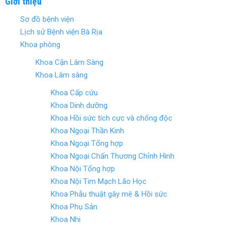
Giới thiệu
b
er
es
e
Sơ đồ bệnh viện
o
t
Lịch sử Bệnh viện Bà Rịa
o
Khoa phòng
k
Khoa Cận Lâm Sàng
Khoa Lâm sàng
Khoa Cấp cứu
Khoa Dinh dưỡng
Khoa Hồi sức tích cực và chống độc
Khoa Ngoại Thần Kinh
Khoa Ngoại Tổng hợp
Khoa Ngoại Chấn Thương Chỉnh Hình
Khoa Nội Tổng hợp
Khoa Nội Tim Mạch Lão Học
Khoa Phẫu thuật gây mê & Hồi sức
Khoa Phụ Sản
Khoa Nhi