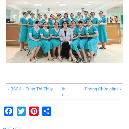
‹ BSCKII. Trịnh Thị Thúy
lê
Phòng Chức năng ›
n
F
T
Pi
S
a
wi
nt
h
ce
tt
er
ar