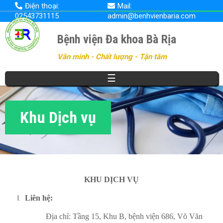
Nhảy
Điện thoại:
Mail:
đến
02543731115
admin@benhvienbaria.com
nội
dung
Bệnh viện Đa khoa Bà Rịa
Văn minh - Chất lượng - Tận tâm
☰
Khu Dịch vụ
KHU DỊCH VỤ
Liên hệ:
Địa chỉ: Tầng 15, Khu B, bệnh viện 686, Võ Văn