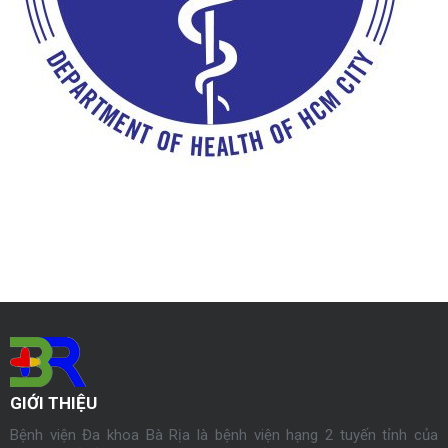
GIỚI THIỆU
Bệnh viện Đa khoa Bà Rịa là bệnh viện hạng 2 tuyến tỉnh của