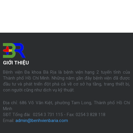
GIỚI THIỆU
Bệnh viện Đa khoa Bà Rịa là bệnh viện hạng 2 tuyến tỉnh của
Thành phố Hồ Chí Minh. Những năm gần đây bệnh viện đã được
đầu tư và phát triển đột phá cả về cơ sở hạ tầng, trang thiết bị,
con người cũng như dịch vụ kỹ thuật.
Địa chỉ: 686 Võ Văn Kiệt, phường Tam Long, Thành phố Hồ Chí
Minh
SĐT Tổng đài: 0254 3 731 115 - Fax:
0254
3 828 118
Email:
admin@benhvienbaria.com