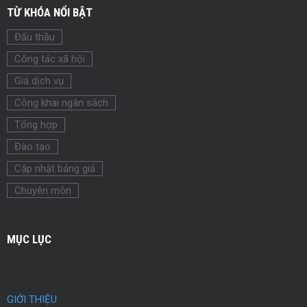
TỪ KHÓA NỔI BẬT
Đấu thầu
Công tác xã hội
Giá dịch vụ
Công khai ngân sách
Tổng hợp
Đào tạo
Cập nhật bảng giá
Chuyên môn
MỤC LỤC
GIỚI THIỆU