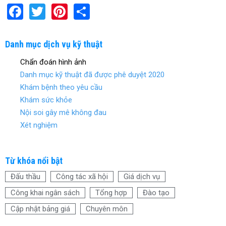
F
T
Pi
S
a
wi
nt
h
ce
tt
er
ar
Danh mục dịch vụ kỹ thuật
b
er
es
e
Chẩn đoán hình ảnh
o
t
Danh mục kỹ thuật đã được phê duyệt 2020
o
Khám bệnh theo yêu cầu
Khám sức khỏe
k
Nội soi gây mê không đau
Xét nghiệm
Từ khóa nổi bật
Đấu thầu
Công tác xã hội
Giá dịch vụ
Công khai ngân sách
Tổng hợp
Đào tạo
Cập nhật bảng giá
Chuyên môn