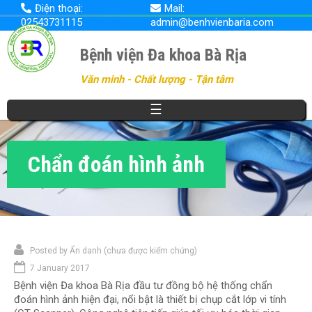
Nhảy
Điện thoại:
Mail:
đến
02543731115
admin@benhvienbaria.com
nội
dung
Bệnh viện Đa khoa Bà Rịa
Văn minh - Chất lượng - Tận tâm
☰
Chẩn đoán hình ảnh
Posted by
Ẩn danh (chưa được kiểm chứng)
7 January 2017
Bệnh viện Đa khoa Bà Rịa đầu tư đồng bộ hệ thống chẩn
đoán hình ảnh hiện đại, nổi bật là thiết bị chụp cắt lớp vi tính