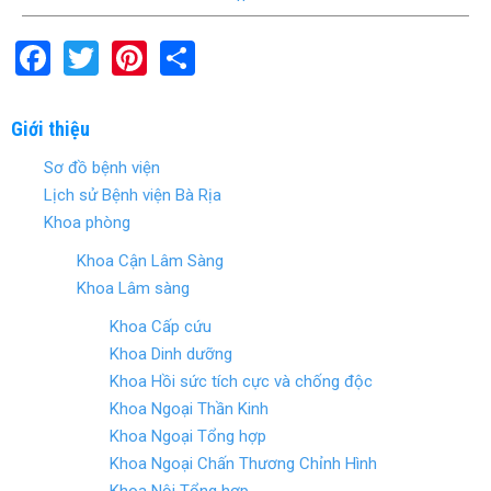
F
T
Pi
S
a
wi
nt
h
ce
tt
er
ar
Giới thiệu
b
er
es
e
Sơ đồ bệnh viện
o
t
Lịch sử Bệnh viện Bà Rịa
o
Khoa phòng
k
Khoa Cận Lâm Sàng
Khoa Lâm sàng
Khoa Cấp cứu
Khoa Dinh dưỡng
Khoa Hồi sức tích cực và chống độc
Khoa Ngoại Thần Kinh
Khoa Ngoại Tổng hợp
Khoa Ngoại Chấn Thương Chỉnh Hình