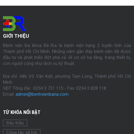
GIỚI THIỆU
Bệnh viện Đa khoa Bà Rịa là bệnh viện hạng 2 tuyến tỉnh của
Thành phố Hồ Chí Minh. Những năm gần đây bệnh viện đã được
đầu tư và phát triển đột phá cả về cơ sở hạ tầng, trang thiết bị,
con người cũng như dịch vụ kỹ thuật.
Địa chỉ: 686 Võ Văn Kiệt, phường Tam Long, Thành phố Hồ Chí
Minh
SĐT Tổng đài: 0254 3 731 115 - Fax:
0254
3 828 118
Email:
admin@benhvienbaria.com
TỪ KHÓA NỔI BẬT
Đấu thầu
Công tác xã hội