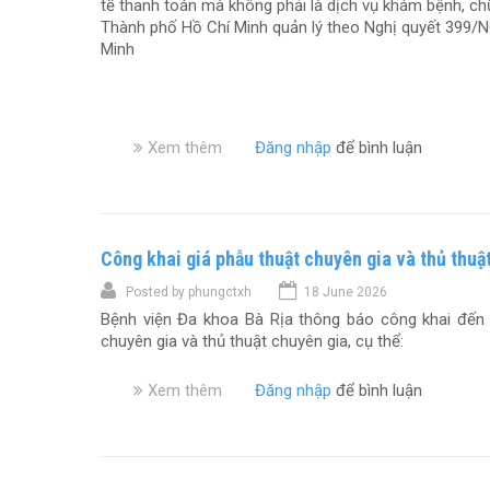
tế thanh toán mà không phải là dịch vụ khám bệnh, c
Thành phố Hồ Chí Minh quản lý theo Nghị quyết 399/
Minh
Xem thêm
v
Đăng nhập
để bình luận
ề
B
ả
n
Công khai giá phẫu thuật chuyên gia và thủ thuậ
g
g
Posted by
phungctxh
18 June 2026
i
Bệnh viện Đa khoa Bà Rịa thông báo công khai đến 
á
chuyên gia và thủ thuật chuyên gia, cụ thể:
d
ị
c
Xem thêm
v
Đăng nhập
để bình luận
h
ề
v
C
ụ
ô
k
n