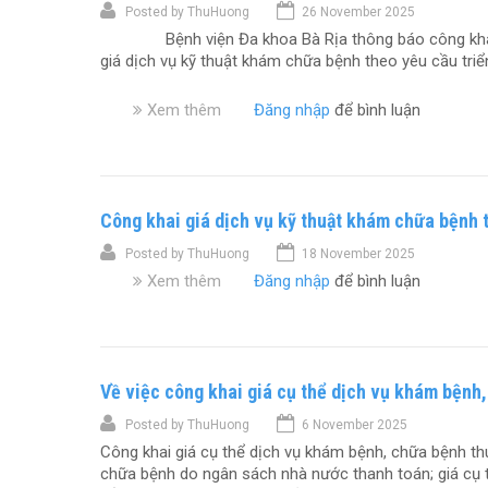
h
e
Posted by
ThuHuong
26 November 2025
h
h
c
o
Bệnh viện Đa khoa Bà Rịa thông báo công khai đế
a
a
ó
y
giá dịch vụ kỹ thuật khám chữa bệnh theo yêu cầu triể
c
i
d
ê
h
g
á
u
ế
i
Xem thêm
v
Đăng nhập
để bình luận
n
c
v
á
ề
t
ầ
à
d
G
e
u
g
ị
i
m
đ
i
c
á
ợ
á
h
Công khai giá dịch vụ kỹ thuật khám chữa bệnh 
d
t
t
v
ị
9
Posted by
ThuHuong
18 November 2025
h
ụ
c
Xem thêm
ự
v
Đăng nhập
để bình luận
k
h
c
ề
ỹ
v
p
C
t
ụ
h
ô
h
k
ẩ
n
u
ỹ
Về việc công khai giá cụ thể dịch vụ khám bệnh
m
g
ậ
t
d
k
t
h
Posted by
ThuHuong
6 November 2025
i
h
k
u
Công khai giá cụ thể dịch vụ khám bệnh, chữa bệnh th
n
a
h
ậ
chữa bệnh do ngân sách nhà nước thanh toán; giá cụ
h
i
á
t