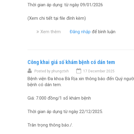
n
i
Thời gian áp dụng: từ ngày 09/01/2026
5
g
á
)
i
t
(Xem chi tiết tại file đính kèm)
a
h
v
ự
à
Xem thêm
v
Đăng nhập
để bình luận
c
t
ề
p
h
C
h
ủ
ô
ẩ
t
n
m
h
Công khai giá số khám bệnh có dán tem
g
d
u
k
i
Posted by
phungctxh
17 December 2025
ậ
h
n
t
Bệnh viện Đa khoa Bà Rịa xin thông báo đến Quý ngườ
a
h
c
bệnh có dán tem.
i
d
h
g
ư
u
i
Giá: 7.000 đồng/1 sổ khám bệnh
ỡ
y
á
n
ê
d
Thời gian áp dụng từ ngày 22/12/2025.
g
n
ị
n
g
c
u
Trân trọng thông báo./.
i
h
ô
a
v