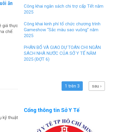
uôi ăn
Công khai ngân sách chi trợ cấp Tết năm
2025
Công khai kinh phí tổ chức chương trình
 giá thực
Gameshow “Sắc màu sao vuông” năm
ha chế.
2025
PHÂN BỔ VÀ GIAO DỰ TOÁN CHI NGÂN
SÁCH NHÀ NƯỚC CỦA SỞ Y TẾ NĂM
2025 (ĐỢT 6)
1 trên 3
sau ›
Cổng thông tin Sở Y Tế
 kỹ thuật