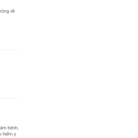
hòng về
hám bệnh,
o hiểm y