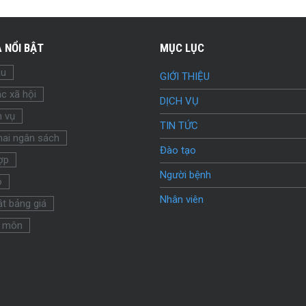
 NỔI BẬT
MỤC LỤC
ầu
GIỚI THIỆU
c xã hội
DỊCH VỤ
h vụ
TIN TỨC
hai ngân sách
Đào tạo
ợp
Người bệnh
o
Nhân viên
t bảng giá
 môn