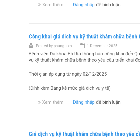
i
Xem thêm
v
Đăng nhập
để bình luận
ụ
ă
ề
k
n
C
ỹ
q
ô
t
u
n
h
a
Công khai giá dịch vụ kỹ thuật khám chữa bệnh t
g
u
đ
k
ậ
ư
Posted by
phungctxh
1 December 2025
h
t
ờ
Bệnh viện Đa khoa Bà Rịa thông báo công khai đến Qu
a
k
n
vụ kỹ thuật khám chữa bệnh theo yêu cầu triển khai đ
i
h
g
g
á
t
i
Thời gian áp dụng từ ngày 02/12/2025.
m
i
á
c
ê
s
h
(Đính kèm Bảng kê mức giá dich vụ y tế).
u
ố
ữ
h
k
a
ó
Xem thêm
v
Đăng nhập
để bình luận
h
b
a
ề
á
ệ
c
C
m
n
h
ô
b
h
ư
n
ệ
t
a
Giá dịch vụ kỹ thuật khám chữa bệnh theo yêu c
g
n
h
p
k