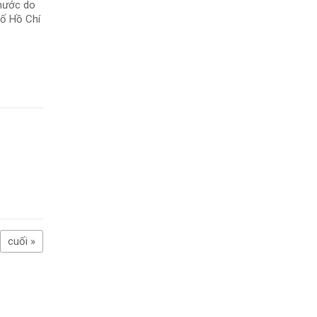
 nước do
hố Hồ Chí
cuối »