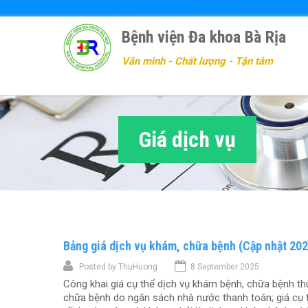
Nhảy
đến
Bệnh viện Đa khoa Bà Rịa
nội
dung
Văn minh - Chất lượng - Tận tâm
Giá dịch vụ
Bảng giá dịch vụ khám, chữa bệnh (Cập nhật 20
Posted by
ThuHuong
8 September 2025
Công khai giá cụ thể dịch vụ khám bệnh, chữa bệnh th
chữa bệnh do ngân sách nhà nước thanh toán; giá cụ