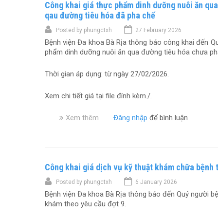
h
Công khai giá thực phẩm dinh dưỡng nuôi ăn qua
g
á
k
qau đường tiêu hóa đã pha chế
m
h
Posted by
phungctxh
27 February 2026
,
a
Bệnh viện Đa khoa Bà Rịa thông báo công khai đến Qu
c
i
phẩm dinh dưỡng nuôi ăn qua đường tiêu hóa chưa pha
h
g
ữ
i
a
á
Thời gian áp dụng: từ ngày 27/02/2026.
b
p
ệ
h
Xem chi tiết giá tại file đính kèm./.
n
ẫ
h
u
Xem thêm
v
Đăng nhập
để bình luận
(
t
ề
C
h
C
ậ
u
ô
p
ậ
n
n
t
Công khai giá dịch vụ kỹ thuật khám chữa bệnh 
g
h
c
k
ậ
h
Posted by
phungctxh
6 January 2026
h
t
u
Bệnh viện Đa khoa Bà Rịa thông báo đến Quý người bện
a
2
y
khám theo yêu cầu đợt 9.
i
0
ê
g
2