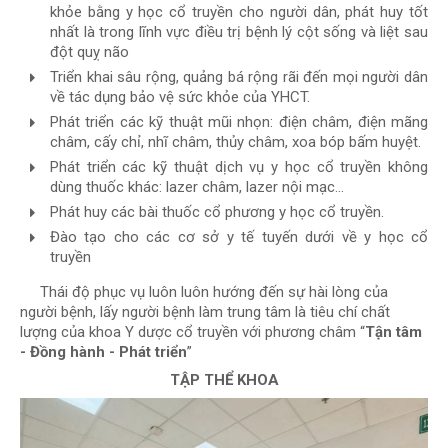
khỏe bằng y học cổ truyền cho người dân, phát huy tốt
nhất là trong lĩnh vực điều trị bệnh lý cột sống và liệt sau
đột quỵ não
Triển khai sâu rộng, quảng bá rộng rãi đến mọi người dân
về tác dụng bảo vệ sức khỏe của YHCT.
Phát triển các kỹ thuật mũi nhọn: điện châm, điện mãng
châm, cấy chỉ, nhĩ châm, thủy châm, xoa bóp bấm huyệt.
Phát triển các kỹ thuật dịch vụ y học cổ truyền không
dùng thuốc khác: lazer châm, lazer nội mạc…
Phát huy các bài thuốc cổ phương y học cổ truyền.
Đào tạo cho các cơ sở y tế tuyến dưới về y học cổ
truyền
Thái độ phục vụ luôn luôn hướng đến sự hài lòng của
người bệnh, lấy người bệnh làm trung tâm là tiêu chí chất
lượng của khoa Y dược cổ truyền với phương châm “
Tận tâm
- Đồng hành - Phát triển
”
TẬP THỂ KHOA