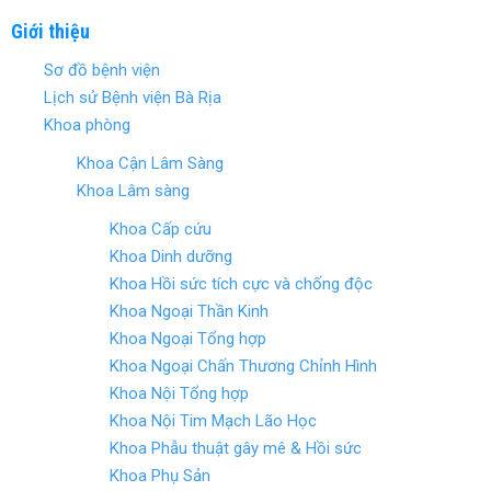
ce
tt
er
ar
Giới thiệu
b
er
es
e
Sơ đồ bệnh viện
o
t
Lịch sử Bệnh viện Bà Rịa
o
Khoa phòng
k
Khoa Cận Lâm Sàng
Khoa Lâm sàng
Khoa Cấp cứu
Khoa Dinh dưỡng
Khoa Hồi sức tích cực và chống độc
Khoa Ngoại Thần Kinh
Khoa Ngoại Tổng hợp
Khoa Ngoại Chấn Thương Chỉnh Hình
Khoa Nội Tổng hợp
Khoa Nội Tim Mạch Lão Học
Khoa Phẫu thuật gây mê & Hồi sức
Khoa Phụ Sản