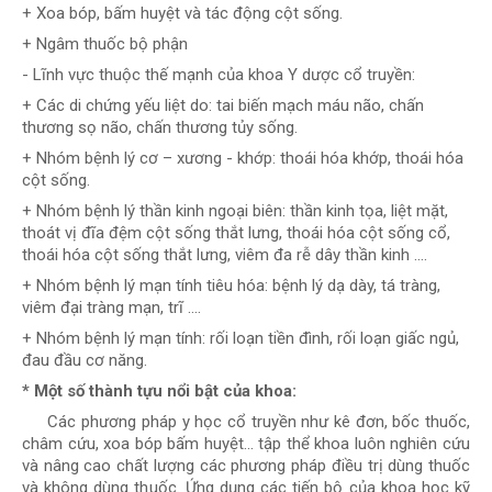
+ Xoa bóp, bấm huyệt và tác động cột sống.
+ Ngâm thuốc bộ phận
- Lĩnh vực thuộc thế mạnh của khoa Y dược cổ truyền:
+ Các di chứng yếu liệt do: tai biến mạch máu não, chấn
thương sọ não, chấn thương tủy sống.
+ Nhóm bệnh lý cơ – xương - khớp: thoái hóa khớp, thoái hóa
cột sống.
+ Nhóm bệnh lý thần kinh ngoại biên: thần kinh tọa, liệt mặt,
thoát vị đĩa đệm cột sống thắt lưng, thoái hóa cột sống cổ,
thoái hóa cột sống thắt lưng, viêm đa rễ dây thần kinh ….
+ Nhóm bệnh lý mạn tính tiêu hóa: bệnh lý dạ dày, tá tràng,
viêm đại tràng mạn, trĩ ….
+ Nhóm bệnh lý mạn tính: rối loạn tiền đình, rối loạn giấc ngủ,
đau đầu cơ năng.
* Một số thành tựu nổi bật của khoa:
Các phương pháp y học cổ truyền như kê đơn, bốc thuốc,
châm cứu, xoa bóp bấm huyệt... tập thể khoa luôn nghiên cứu
và nâng cao chất lượng các phương pháp điều trị dùng thuốc
và không dùng thuốc. Ứng dụng các tiến bộ của khoa học kỹ