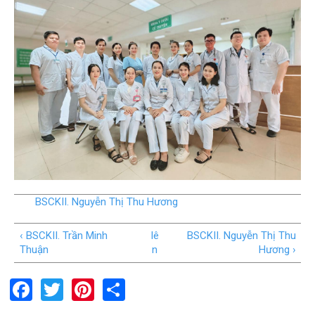
BSCKII. Nguyễn Thị Thu Hương
‹ BSCKII. Trần Minh
lê
BSCKII. Nguyễn Thị Thu
Thuận
n
Hương ›
F
T
Pi
S
a
wi
nt
h