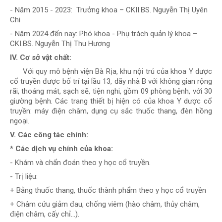
- Năm 2015 - 2023: Trưởng khoa – CKII.BS. Nguyễn Thị Uyên
Chi
- Năm 2024 đến nay: Phó khoa - Phụ trách quản lý khoa –
CKI.BS. Nguyễn Thị Thu Hương
IV.
Cơ sở vật chất:
Với quy mô bệnh viện Bà Rịa, khu nội trú của khoa Y dược
cổ truyền được bố trí tại lầu 13, dãy nhà B với không gian rộng
rãi, thoáng mát, sạch sẽ, tiện nghi, gồm 09 phòng bệnh, với 30
giường bệnh. Các trang thiết bị hiện có của khoa Y dược cổ
truyền: máy điện châm, dụng cụ sắc thuốc thang, đèn hồng
ngoại.
V.
Các công tác chính:
* Các dịch vụ chính của khoa:
- Khám và chẩn đoán theo y học cổ truyền.
- Trị liệu:
+ Bằng thuốc thang, thuốc thành phẩm theo y học cổ truyền
+ Châm cứu giảm đau, chống viêm (hào châm, thủy châm,
điện châm, cấy chỉ…).