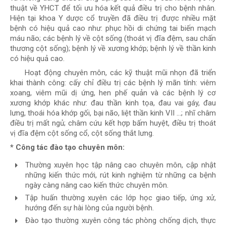
thuật về YHCT để tối ưu hóa kết quả điều trị cho bệnh nhân.
Hiện tại khoa Y dược cổ truyền đã điều trị được nhiều mặt
bệnh có hiệu quả cao như: phục hồi di chứng tai biến mạch
máu não; các bệnh lý về cột sống (thoát vị đĩa đệm, sau chấn
thương cột sống); bệnh lý về xương khớp; bệnh lý về thần kinh
có hiệu quả cao.
Hoạt động chuyên môn, các kỹ thuật mũi nhọn đã triển
khai thành công: cấy chỉ điều trị các bệnh lý mãn tính: viêm
xoang, viêm mũi dị ứng, hen phế quản và các bệnh lý cơ
xương khớp khác như: đau thần kinh tọa, đau vai gáy, đau
lưng, thoái hóa khớp gối, bại não, liệt thần kinh VII …; nhĩ châm
điều trị mất ngủ; châm cứu kết hợp bấm huyệt, điều trị thoát
vị đĩa đệm cột sống cổ, cột sống thắt lưng.
* Công tác đào tạo chuyên môn:
Thường xuyên học tập nâng cao chuyên môn, cập nhật
những kiến thức mới, rút kinh nghiệm từ những ca bệnh
ngày càng nâng cao kiến thức chuyên môn.
Tập huấn thường xuyên các lớp học giao tiếp, ứng xử,
hướng đến sự hài lòng của người bệnh.
Đào tạo thường xuyên công tác phòng chống dịch, thực