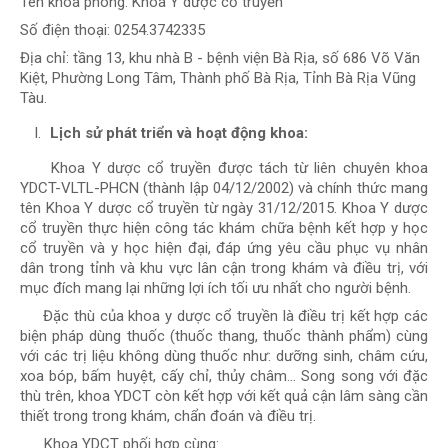
Tên khoa phòng: Khoa Y dược cổ truyền
Số điện thoại: 0254.3742335
Địa chỉ: tầng 13, khu nhà B - bệnh viện Bà Rịa, số 686 Võ Văn
Kiệt, Phường Long Tâm, Thành phố Bà Rịa, Tỉnh Bà Rịa Vũng
Tàu.
Lịch sử phát triển và hoạt động khoa
:
Khoa Y dược cổ truyền được tách từ liên chuyên khoa
YDCT-VLTL-PHCN (thành lập 04/12/2002) và chính thức mang
tên Khoa Y dược cổ truyền từ ngày 31/12/2015. Khoa Y dược
cổ truyền thực hiện công tác khám chữa bệnh kết hợp y học
cổ truyền và y học hiện đại, đáp ứng yêu cầu phục vụ nhân
dân trong tỉnh và khu vực lân cận trong khám và điều trị, với
mục đích mang lại những lợi ích tối ưu nhất cho người bệnh.
Đặc thù của khoa y dược cổ truyền là điều trị kết hợp các
biện pháp dùng thuốc (thuốc thang, thuốc thành phẩm) cùng
với các trị liệu không dùng thuốc như: dưỡng sinh, châm cứu,
xoa bóp, bấm huyệt, cấy chỉ, thủy châm… Song song với đặc
thù trên, khoa YDCT còn kết hợp với kết quả cận lâm sàng cần
thiết trong trong khám, chẩn đoán và điều trị.
Khoa YDCT phối hợp cùng: