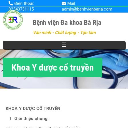
Nhảy
Điện thoại:
Mail:
đến
02543731115
admin@benhvienbaria.com
nội
dung
Bệnh viện Đa khoa Bà Rịa
Văn minh - Chất lượng - Tận tâm
☰
Khoa Y dược cổ truyền
KHOA Y DƯỢC CỔ TRUYỀN
Giới thiệu chung: