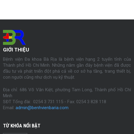
GIỚI THIỆU
Bệnh viện Đa khoa Bà Rịa là bệnh viện hạng 2 tuyến tỉnh của
Thành phố Hồ Chí Minh. Những năm gần đây bệnh viện đã được
đầu tư và phát triển đột phá cả về cơ sở hạ tầng, trang thiết bị,
con người cũng như dịch vụ kỹ thuật.
Địa chỉ: 686 Võ Văn Kiệt, phường Tam Long, Thành phố Hồ Chí
Minh
SĐT Tổng đài: 0254 3 731 115 - Fax:
0254
3 828 118
Email:
admin@benhvienbaria.com
TỪ KHÓA NỔI BẬT