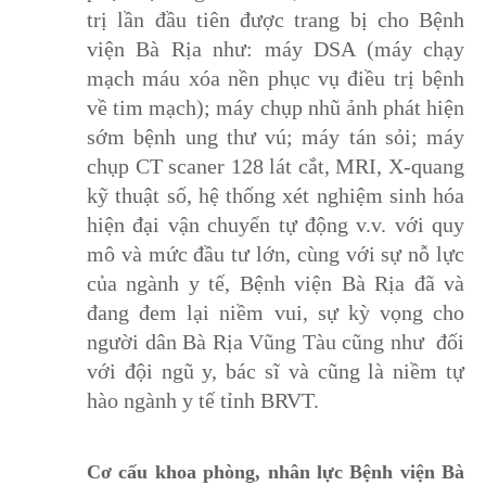
trị lần đầu tiên được trang bị cho Bệnh
viện Bà Rịa như: máy DSA (máy chạy
mạch máu xóa nền phục vụ điều trị bệnh
về tim mạch); máy chụp nhũ ảnh phát hiện
sớm bệnh ung thư vú; máy tán sỏi; máy
chụp CT scaner 128 lát cắt, MRI, X-quang
kỹ thuật số, hệ thống xét nghiệm sinh hóa
hiện đại vận chuyển tự động v.v. với quy
mô và mức đầu tư lớn, cùng với sự nỗ lực
của ngành y tế, Bệnh viện Bà Rịa đã và
đang đem lại niềm vui, sự kỳ vọng cho
người dân Bà Rịa Vũng Tàu cũng như đối
với đội ngũ y, bác sĩ và cũng là niềm tự
hào ngành y tế tỉnh BRVT.
Cơ cấu khoa phòng, nhân lực Bệnh viện Bà