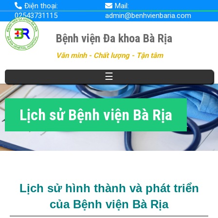
Nhảy
Điện thoại:
Mail:
đến
02543731115
admin@benhvienbaria.com
nội
dung
Bệnh viện Đa khoa Bà Rịa
Văn minh - Chất lượng - Tận tâm
☰
Lịch sử Bệnh viện Bà Rịa
Lịch sử hình thành và phát triển
của Bệnh viện Bà Rịa