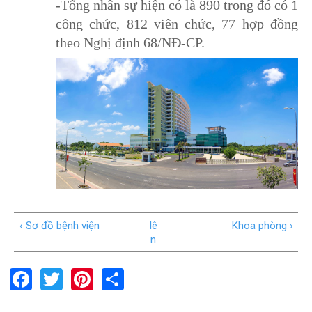
-Tổng nhân sự hiện có là 890 trong đó có 1
công chức, 812 viên chức, 77 hợp đồng
theo Nghị định 68/NĐ-CP.
‹ Sơ đồ bệnh viện
lê
Khoa phòng ›
n
F
T
Pi
S
a
wi
nt
h