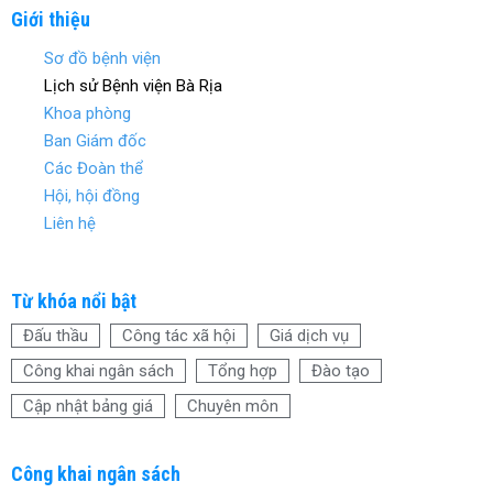
ce
tt
er
ar
Giới thiệu
b
er
es
e
Sơ đồ bệnh viện
o
t
Lịch sử Bệnh viện Bà Rịa
o
Khoa phòng
Ban Giám đốc
k
Các Đoàn thể
Hội, hội đồng
Liên hệ
Từ khóa nổi bật
Đấu thầu
Công tác xã hội
Giá dịch vụ
Công khai ngân sách
Tổng hợp
Đào tạo
Cập nhật bảng giá
Chuyên môn
Công khai ngân sách