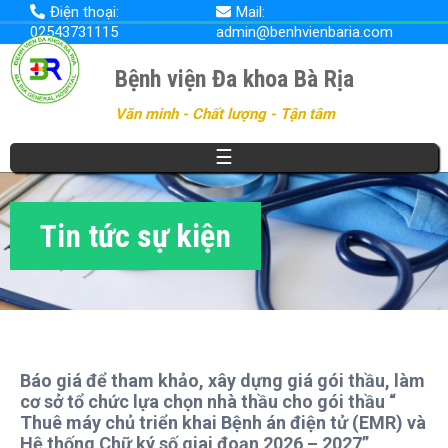
Nhảy
Điện thoại:
Mail:
đến
02543731115
admin@benhvienbaria.com
nội
dung
Bệnh viện Đa khoa Bà Rịa
Văn minh - Chất lượng - Tận tâm
☰
Tin tức sự kiện
Báo giá để tham khảo, xây dựng giá gói thầu, làm
cơ sở tổ chức lựa chọn nhà thầu cho gói thầu “
Thuê máy chủ triển khai Bệnh án điện tử (EMR) và
Hệ thống Chữ ký số giai đoạn 2026 – 2027”