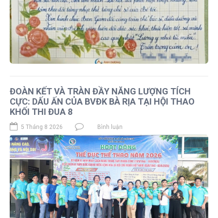
ĐOÀN KẾT VÀ TRÀN ĐẦY NĂNG LƯỢNG TÍCH
CỰC: DẤU ẤN CỦA BVĐK BÀ RỊA TẠI HỘI THAO
KHỐI THI ĐUA 8 ​
5 Tháng 8 2026
Bình luận