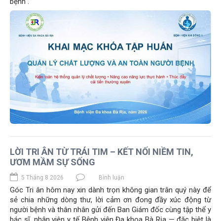
bệnh".
LỜI TRI ÂN TỪ TRÁI TIM – KẾT NỐI NIỀM TIN,
ƯƠM MẦM SỰ SỐNG
5 Tháng 8 2026
Bình luận
Góc Tri ân hôm nay xin dành trọn không gian trân quý này để
sẻ chia những dòng thư, lời cảm ơn đong đầy xúc động từ
người bệnh và thân nhân gửi đến Ban Giám đốc cùng tập thể y
bác sĩ, nhân viên y tế Bệnh viện Đa khoa Bà Rịa — đặc biệt là