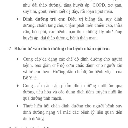
như đái tháo đường, tăng huyết áp, COPD, xơ gan,
suy tim, gout, viêm loét dạ dày, rối loạn lipid máu.
Dinh dưỡng trẻ em:
Điều trị biếng ăn, suy dinh
dưỡng, chậm tăng cân, chậm phát triển chiều cao, thừa
cân, béo phì, các bệnh mạn tính không lây như tăng
huyết áp, đái tháo đường, bệnh thận mạn.
Khám tư vấn dinh dưỡng cho bệnh nhân nội trú:
Cung cấp đa dạng các chế độ dinh dưỡng cho người
bệnh, bao gồm chế độ cơm cháo dành cho người lớn
và trẻ em theo "Hướng dẫn chế độ ăn bệnh viện" của
Bộ Y tế.
Cung cấp các sản phẩm dinh dưỡng nuôi ăn qua
đường tiêu hóa và các dung dịch tiêm truyền nuôi ăn
qua đường tĩnh mạch.
Thực hiện hội chẩn dinh dưỡng cho người bệnh suy
dinh dưỡng nặng và mắc các bệnh lý liên quan đến
dinh dưỡng