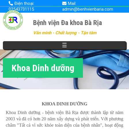
Nhảy
Điện thoại:
Mail:
đến
02543731115
admin@benhvienbaria.com
nội
dung
Bệnh viện Đa khoa Bà Rịa
Văn minh - Chất lượng - Tận tâm
☰
Khoa Dinh dưỡng
KHOA DINH DƯỠNG
Khoa Dinh dưỡng - bệnh viện Bà Rịa được thành lập từ năm
2003 và đã có hơn 20 năm xây dựng và phát triển. Với phương
châm "Tất cả vì sức khỏe toàn diện của bệnh nhân", hoạt động