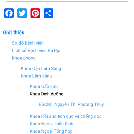
F
T
Pi
S
a
wi
nt
h
ce
tt
er
ar
Giới thiệu
b
er
es
e
Sơ đồ bệnh viện
o
t
Lịch sử Bệnh viện Bà Rịa
o
Khoa phòng
k
Khoa Cận Lâm Sàng
Khoa Lâm sàng
Khoa Cấp cứu
Khoa Dinh dưỡng
BSCKII. Nguyễn Thị Phương Thùy
Khoa Hồi sức tích cực và chống độc
Khoa Ngoại Thần Kinh
Khoa Ngoại Tổng hợp