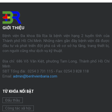
GIỚI THIỆU
Bệnh viện Đa khoa Bà Rịa là bệnh viện hạng 2 tuyến tỉnh của
Thành phố Hồ Chí Minh. Những năm gần đây bệnh viện đã được
đầu tư và phát triển đột phá cả về cơ sở hạ tầng, trang thiết bị,
con người cũng như dịch vụ kỹ thuật.
Địa chỉ: 686 Võ Văn Kiệt, phường Tam Long, Thành phố Hồ Chí
Minh
SĐT Tổng đài: 0254 3 731 115 - Fax:
0254
3 828 118
Email:
admin@benhvienbaria.com
TỪ KHÓA NỔI BẬT
Đấu thầu
Công tác xã hội