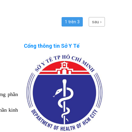
1 trên 3
sau ›
Cổng thông tin Sở Y Tế
ơng phần
hần kinh