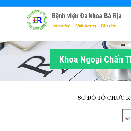
Nhảy
đến
Bệnh viện Đa khoa Bà Rịa
nội
dung
Văn minh - Chất lượng - Tận tâm
Khoa Ngoại Chấn T