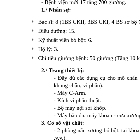
- Bệnh viện mới 17 tầng 700 giường.
1./ Nhân sự:
Bác sĩ: 8 (1BS CKII, 3BS CKI, 4 BS sơ bộ
Điều dưỡng: 15.
Kỹ thuật viên bó bột: 6.
Hộ lý: 3.
Chỉ tiêu giường bệnh: 50 giường (Tầng 10 k
2./ Trang thiết bị:
- Đầy đủ các dụng cụ cho mổ chấn t
khung chậu, vi phẫu).
- Máy C-Arm.
- Kính vi phẫu thuật.
- Bộ máy nội soi khớp.
- Máy bào da, máy khoan - cưa xươn
3. Cơ sở vật chất:
- 2 phòng nắn xương bó bột: tại khoa
.v.v.).