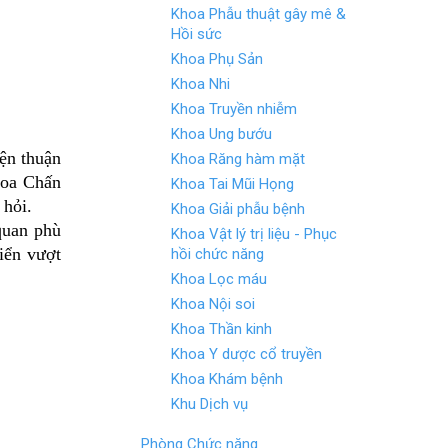
Khoa Phẫu thuật gây mê &
Hồi sức
Khoa Phụ Sản
Khoa Nhi
Khoa Truyền nhiễm
Khoa Ung bướu
iện thuận
Khoa Răng hàm mặt
hoa Chấn
Khoa Tai Mũi Họng
 hỏi.
Khoa Giải phẫu bệnh
quan phù
Khoa Vật lý trị liệu - Phục
iển vượt
hồi chức năng
Khoa Lọc máu
Khoa Nội soi
Khoa Thần kinh
Khoa Y dược cổ truyền
Khoa Khám bệnh
Khu Dịch vụ
Phòng Chức năng