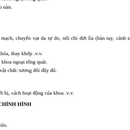
o nàn.
 mạch, chuyển vạt da tự do, nối chi đứt lìa (bàn tay, cánh 
hóa, thay khớp .v.v.
khoa ngoại tổng quát.
ật chất: tương đối đầy đủ.
t bị, cách hoạt động của khoa .v.v.
 CHỈNH HÌNH
rên.