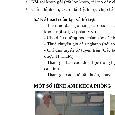
Nội soi khớp gối (cắt lọc khớp, tái tạo dây 
Chỉnh hình chi, các dị tật (lệch trục chi, châ
5./ Kế hoạch đào tạo và hỗ trợ:
- Liên tục đào tạo nâng cấp bác sĩ 
khớp, nội soi, vi phẫu .v.v.).
- Cho điều dưỡng học chăm sóc đặc biệ
- Thuê chuyên gia đầu nghành (nội soi
- Chỉ đạo tuyến từ tuyến trên (C
dược TP HCM).
- Tham gia báo cáo khoa học trong 
các tỉnh.
- Tham gia các buổi tập huấn, chuy
MỘT SỐ HÌNH ẢNH KHOA PHÒNG