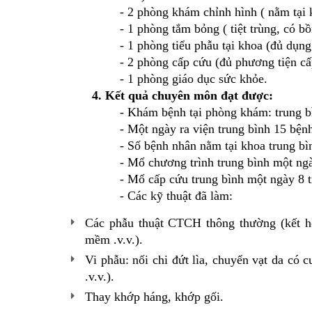
- 2 phòng khám chỉnh hình ( nằm tại
- 1 phòng tắm bỏng ( tiệt trùng, có b
- 1 phòng tiểu phẫu tại khoa (đủ dụng
- 2 phòng cấp cứu (đủ phương tiện cấ
- 1 phòng giáo dục sức khỏe.
4. Kết quả chuyên môn đạt được:
- Khám bệnh tại phòng khám: trung b
- Một ngày ra viện trung bình 15 bện
- Số bệnh nhân nằm tại khoa trung bì
- Mổ chương trình trung bình một ng
- Mổ cấp cứu trung bình một ngày 8 
- Các kỹ thuật đã làm:
Các phẫu thuật CTCH thông thường (kết hợ
mềm .v.v.).
Vi phẫu: nối chi đứt lìa, chuyển vạt da có
.v.v.).
Thay khớp háng, khớp gối.