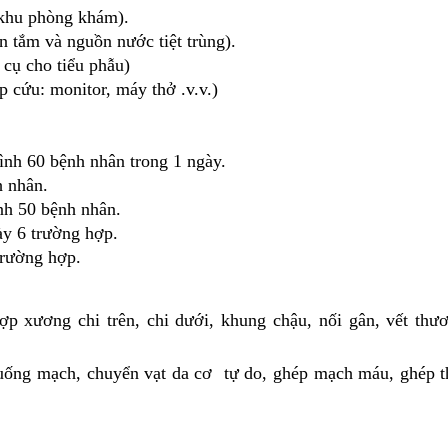
 khu phòng khám).
ồn tắm và nguồn nước tiệt trùng).
 cụ cho tiểu phẫu)
p cứu: monitor, máy thở .v.v.)
ình 60 bệnh nhân trong 1 ngày.
h nhân.
nh 50 bệnh nhân.
ày 6 trường hợp.
trường hợp.
p xương chi trên, chi dưới, khung chậu, nối gân, vết thư
 cuống mạch, chuyển vạt da cơ tự do, ghép mạch máu, ghép t