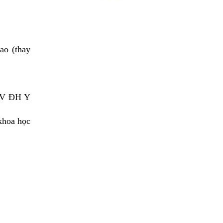
ao (thay
 BV ĐH Y
khoa học