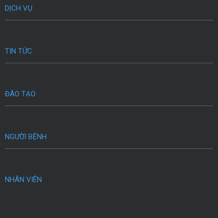
DỊCH VỤ
TIN TỨC
ĐÀO TẠO
NGƯỜI BỆNH
NHÂN VIÊN