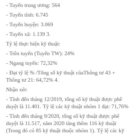
- Tuyến trung ương: 564
- Tuyến tỉnh: 6.745
- Tuyến huyện: 3.069
- Tuyến xã: 1.139 3.
Tỷ lệ thực hiện kỹ thuật:
- Trên tuyến (Tuyến TW): 24%
- Ngang tuyến: 72,32%
- Đạt tỷ lệ % /Tổng số kỹ thuật củaThông tư 43 +
Thông tư 21: 64,72% 4.
Nhận xét:
- Tính đến tháng 12/2019, tổng số kỹ thuật được phê
duyệt là 11.401. Tỷ lệ các kỹ thuật nhóm 1 đạt: 71,76%
- Tính đến tháng 9/2020, tổng số kỹ thuật được phê
duyệt là 11.517, năm 2020 tăng thêm 116 kỹ thuật
(Trong đó có 85 kỹ thuật thuộc nhóm 1). Tỷ lệ các kỹ