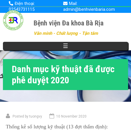
Nhảy
Điện thoại:
Mail:
đến
02543731115
admin@benhvienbaria.com
nội
dung
Bệnh viện Đa khoa Bà Rịa
Văn minh - Chất lượng - Tận tâm
☰
Danh mục kỹ thuật đã được
phê duyệt 2020
Posted by
tuongvy
10 November 2020
Thống kê số lượng kỹ thuật (13 đợt thẩm định):