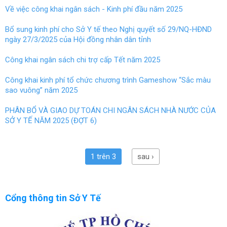
Về việc công khai ngân sách - Kinh phí đầu năm 2025
Bổ sung kinh phí cho Sở Y tế theo Nghị quyết số 29/NQ-HĐND
ngày 27/3/2025 của Hội đồng nhân dân tỉnh
Công khai ngân sách chi trợ cấp Tết năm 2025
Công khai kinh phí tổ chức chương trình Gameshow “Sắc màu
sao vuông” năm 2025
PHÂN BỔ VÀ GIAO DỰ TOÁN CHI NGÂN SÁCH NHÀ NƯỚC CỦA
SỞ Y TẾ NĂM 2025 (ĐỢT 6)
1 trên 3
sau ›
Cổng thông tin Sở Y Tế