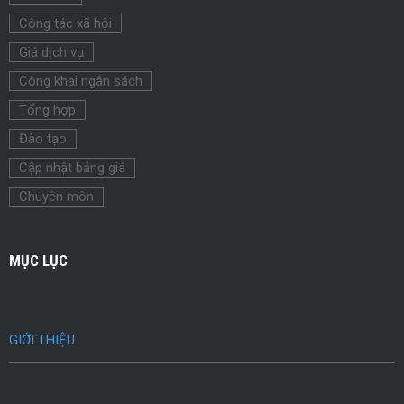
Công tác xã hội
Giá dịch vụ
Công khai ngân sách
Tổng hợp
Đào tạo
Cập nhật bảng giá
Chuyên môn
MỤC LỤC
GIỚI THIỆU