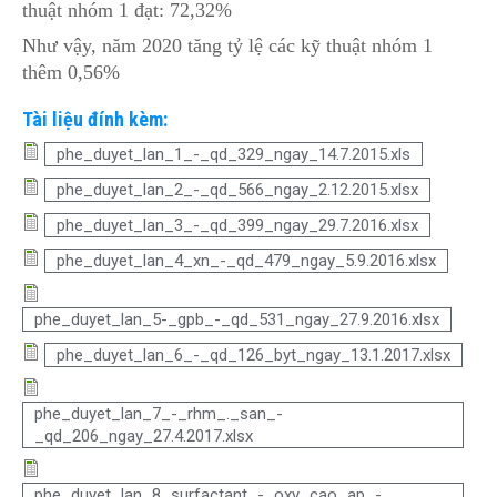
thuật nhóm 1 đạt: 72,32%
Như vậy, năm 2020 tăng tỷ lệ các kỹ thuật nhóm 1
thêm 0,56%
Tài liệu đính kèm:
phe_duyet_lan_1_-_qd_329_ngay_14.7.2015.xls
phe_duyet_lan_2_-_qd_566_ngay_2.12.2015.xlsx
phe_duyet_lan_3_-_qd_399_ngay_29.7.2016.xlsx
phe_duyet_lan_4_xn_-_qd_479_ngay_5.9.2016.xlsx
phe_duyet_lan_5-_gpb_-_qd_531_ngay_27.9.2016.xlsx
phe_duyet_lan_6_-_qd_126_byt_ngay_13.1.2017.xlsx
phe_duyet_lan_7_-_rhm_._san_-
_qd_206_ngay_27.4.2017.xlsx
phe_duyet_lan_8_surfactant_-_oxy_cao_ap_-