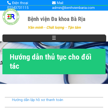
Nhảy
Điện thoại:
Mail:
đến
02543731115
admin@benhvienbaria.com
nội
dung
Bệnh viện Đa khoa Bà Rịa
Văn minh - Chất lượng - Tận tâm
☰
Hướng dẫn thủ tục cho đối
tác
Hướng dẫn lập hồ sơ thanh toán