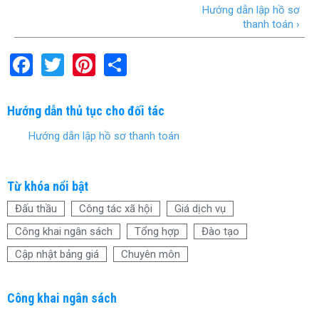
Hướng dẫn lập hồ sơ
thanh toán ›
F
T
Pi
S
a
wi
nt
h
ce
tt
er
ar
Hướng dẫn thủ tục cho đối tác
b
er
es
e
Hướng dẫn lập hồ sơ thanh toán
o
t
o
Từ khóa nổi bật
k
Đấu thầu
Công tác xã hội
Giá dịch vụ
Công khai ngân sách
Tổng hợp
Đào tạo
Cập nhật bảng giá
Chuyên môn
Công khai ngân sách