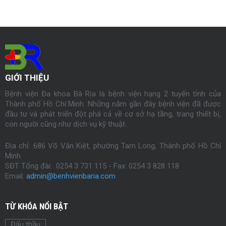
GIỚI THIỆU
Bệnh viện Đa khoa Bà Rịa là bệnh viện hạng 2 tuyến tỉnh của
Thành phố Hồ Chí Minh. Những năm gần đây bệnh viện đã được
đầu tư và phát triển đột phá cả về cơ sở hạ tầng, trang thiết bị,
con người cũng như dịch vụ kỹ thuật.
Địa chỉ: 686 Võ Văn Kiệt, phường Tam Long, Thành phố Hồ Chí
Minh
SĐT Tổng đài: 0254 3 731 115 - Fax:
0254
3 828 118
Email:
admin@benhvienbaria.com
TỪ KHÓA NỔI BẬT
Đấu thầu