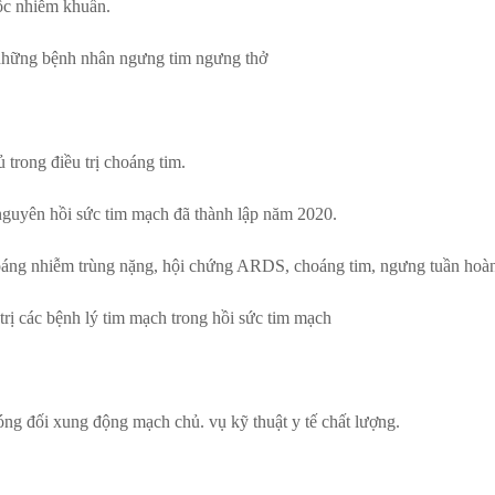
sốc nhiễm khuẩn.
g những bệnh nhân ngưng tim ngưng thở
trong điều trị choáng tim.
nguyên hồi sức tim mạch đã thành lập năm 2020.
hoáng nhiễm trùng nặng, hội chứng ARDS, choáng tim, ngưng tuần hoàn
trị các bệnh lý tim mạch trong hồi sức tim mạch
g đối xung động mạch chủ. vụ kỹ thuật y tế chất lượng.