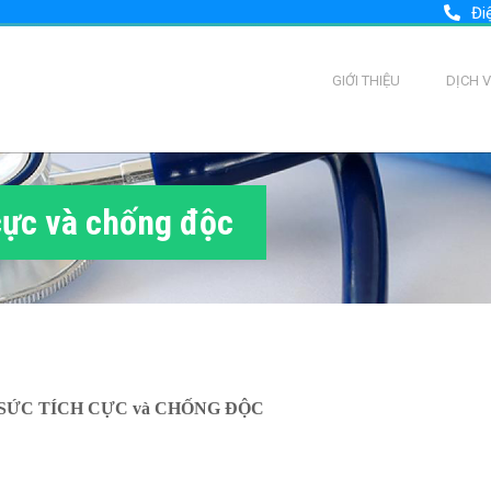
Đi
GIỚI THIỆU
DỊCH 
cực và chống độc
SỨC TÍCH CỰC và CHỐNG ĐỘC