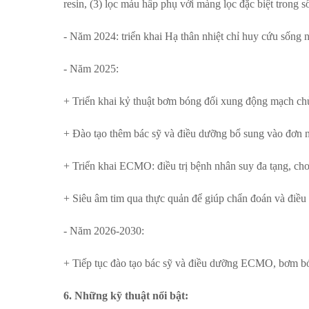
resin, (3) lọc máu hấp phụ với màng lọc đặc biệt trong 
- Năm 2024: triển khai Hạ thân nhiệt chỉ huy cứu sốn
- Năm 2025:
+ Triển khai kỷ thuật bơm bóng đối xung động mạch chủ 
+ Đào tạo thêm bác sỹ và điều dưỡng bổ sung vào đơn 
+ Triển khai ECMO: điều trị bệnh nhân suy đa tạng, c
+ Siêu âm tim qua thực quản để giúp chẩn đoán và điều 
- Năm 2026-2030:
+ Tiếp tục đào tạo bác sỹ và điều dưỡng ECMO, bơm bón
6. Những kỹ thuật nổi bật
: