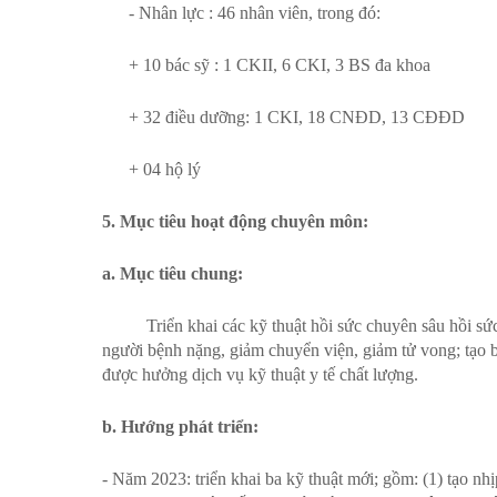
- Nhân lực : 46 nhân viên, trong đó:
+ 10 bác sỹ : 1 CKII, 6 CKI, 3 BS đa khoa
+ 32 điều dưỡng: 1 CKI, 18 CNĐD, 13 CĐĐD
+ 04 hộ lý
5. Mục tiêu hoạt động chuyên môn:
a. Mục tiêu chung
:
Triển khai các kỹ thuật hồi sức chuyên sâu hồi sức c
người bệnh nặng, giảm chuyển viện, giảm tử vong; tạo bướ
được hưởng dịch vụ kỹ thuật y tế chất lượng.
b. Hướng phát triển
:
- Năm 2023: triển khai ba kỹ thuật mới; gồm: (1) tạo nh