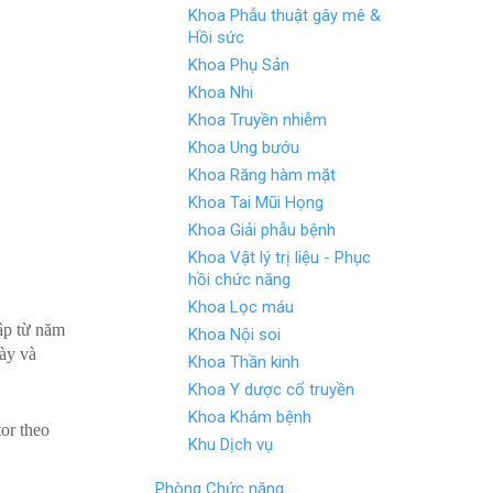
Khoa Phẫu thuật gây mê &
Hồi sức
Khoa Phụ Sản
Khoa Nhi
Khoa Truyền nhiễm
Khoa Ung bướu
Khoa Răng hàm mặt
Khoa Tai Mũi Họng
Khoa Giải phẫu bệnh
Khoa Vật lý trị liệu - Phục
hồi chức năng
Khoa Lọc máu
ập từ năm
Khoa Nội soi
ày và
Khoa Thần kinh
Khoa Y dược cổ truyền
Khoa Khám bệnh
or theo
Khu Dịch vụ
Phòng Chức năng