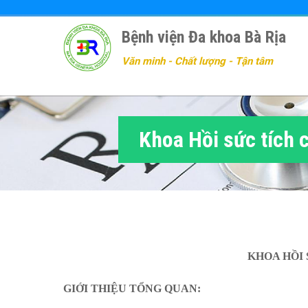
Nhảy
đến
Bệnh viện Đa khoa Bà Rịa
nội
dung
Văn minh - Chất lượng - Tận tâm
Khoa Hồi sức tích 
KHOA HỒI 
GIỚI THIỆU TỔNG QUAN: