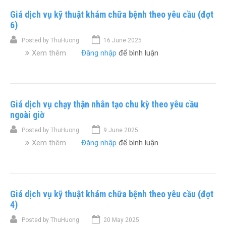
á
t
c
Giá dịch vụ kỹ thuật khám chữa bệnh theo yêu cầu (đợt
d
h
h
ị
6)
u
ữ
c
ậ
a
Posted by
ThuHuong
16 June 2025
h
t
b
Xem thêm
v
Đăng nhập
để bình luận
v
k
ệ
ề
ụ
h
n
G
k
á
h
i
ỹ
m
t
á
t
c
h
Giá dịch vụ chạy thận nhân tạo chu kỳ theo yêu cầu
d
h
h
e
ị
ngoài giờ
u
ữ
o
c
ậ
a
y
Posted by
ThuHuong
9 June 2025
h
t
b
ê
Xem thêm
v
Đăng nhập
để bình luận
v
k
ệ
u
ề
ụ
h
n
c
G
k
á
h
ầ
i
ỹ
m
t
u
á
t
,
h
(
Giá dịch vụ kỹ thuật khám chữa bệnh theo yêu cầu (đợt
d
h
c
e
đ
ị
4)
u
h
o
ợ
c
ậ
ữ
y
t
Posted by
ThuHuong
20 May 2025
h
t
a