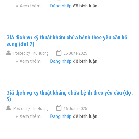
Xem thêm
v
Đăng nhập
để bình luận
ề
G
i
á
Giá dịch vụ kỹ thuật khám chữa bệnh theo yêu cầu bổ
đ
ị
sung (đợt 7)
c
Posted by
ThuHuong
25 June 2025
h
Xem thêm
v
Đăng nhập
để bình luận
v
ề
ụ
G
k
i
ỹ
á
t
Giá dịch vụ kỹ thuật khám, chữa bệnh theo yêu cầu (đợt
d
h
ị
5)
u
c
ậ
Posted by
ThuHuong
16 June 2025
h
t
Xem thêm
v
Đăng nhập
để bình luận
v
k
ề
ụ
h
G
k
á
i
ỹ
m