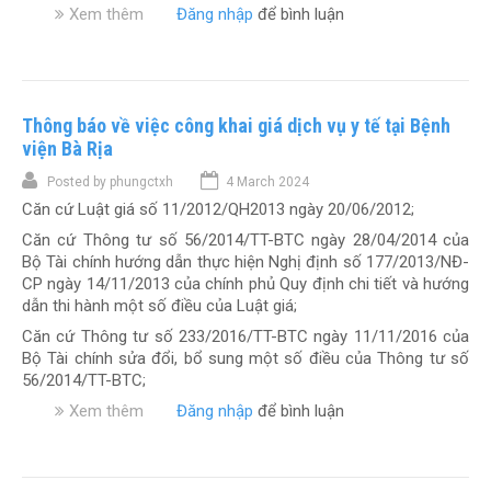
ê
8
Xem thêm
v
Đăng nhập
để bình luận
v
k
b
u
)
ề
ụ
h
ệ
c
G
c
á
n
ầ
i
h
m
h
u
á
ạ
c
t
b
Thông báo về việc công khai giá dịch vụ y tế tại Bệnh
d
y
h
h
ổ
ị
viện Bà Rịa
t
ữ
e
s
c
h
a
o
u
Posted by
phungctxh
4 March 2024
h
ậ
b
y
n
Căn cứ Luật giá số 11/2012/QH2013 ngày 20/06/2012;
v
n
ệ
ê
g
ụ
n
n
Căn cứ Thông tư số 56/2014/TT-BTC ngày 28/04/2014 của
u
(
k
h
h
Bộ Tài chính hướng dẫn thực hiện Nghị định số 177/2013/NĐ-
c
đ
ỹ
â
t
CP ngày 14/11/2013 của chính phủ Quy định chi tiết và hướng
ầ
ợ
t
n
h
dẫn thi hành một số điều của Luật giá;
u
t
h
t
e
(
7
Căn cứ Thông tư số 233/2016/TT-BTC ngày 11/11/2016 của
u
ạ
o
đ
)
Bộ Tài chính sửa đổi, bổ sung một số điều của Thông tư số
ậ
o
y
ợ
56/2014/TT-BTC;
t
c
ê
t
k
Xem thêm
h
v
Đăng nhập
để bình luận
u
5
h
u
ề
c
)
á
k
T
ầ
m
ỳ
h
u