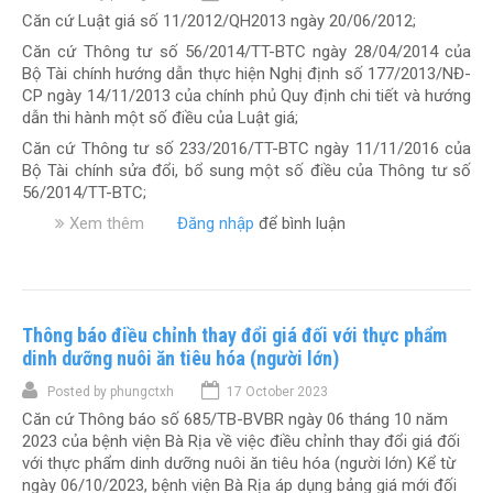
á
)
Căn cứ Luật giá số 11/2012/QH2013 ngày 20/06/2012;
d
o
ị
v
Căn cứ Thông tư số 56/2014/TT-BTC ngày 28/04/2014 của
c
ề
Bộ Tài chính hướng dẫn thực hiện Nghị định số 177/2013/NĐ-
h
v
CP ngày 14/11/2013 của chính phủ Quy định chi tiết và hướng
v
i
dẫn thi hành một số điều của Luật giá;
ụ
ệ
Căn cứ Thông tư số 233/2016/TT-BTC ngày 11/11/2016 của
y
c
Bộ Tài chính sửa đổi, bổ sung một số điều của Thông tư số
t
c
56/2014/TT-BTC;
ế
ô
t
n
Xem thêm
v
Đăng nhập
để bình luận
ạ
g
ề
i
k
T
B
h
h
ệ
a
ô
n
i
Thông báo điều chỉnh thay đổi giá đối với thực phẩm
n
h
g
g
dinh dưỡng nuôi ăn tiêu hóa (người lớn)
v
i
b
Posted by
phungctxh
17 October 2023
i
á
á
ệ
Căn cứ Thông báo số 685/TB-BVBR ngày 06 tháng 10 năm
t
o
n
2023 của bệnh viện Bà Rịa về việc điều chỉnh thay đổi giá đối
h
v
B
với thực phẩm dinh dưỡng nuôi ăn tiêu hóa (người lớn) Kể từ
u
ề
à
ngày 06/10/2023, bệnh viện Bà Rịa áp dụng bảng giá mới đối
d
v