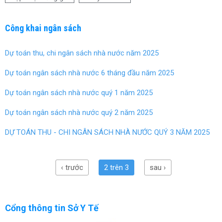
u
ế
h
k
t
t
a
ạ
ạ
y
Công khai ngân sách
i
i
đ
B
B
ổ
ệ
ệ
Dự toán thu, chi ngân sách nhà nước năm 2025
i
n
n
g
h
h
Dự toán ngân sách nhà nước 6 tháng đầu năm 2025
i
v
v
á
i
i
Dự toán ngân sách nhà nước quý 1 năm 2025
đ
ệ
ệ
ố
n
n
Dự toán ngân sách nhà nước quý 2 năm 2025
i
B
B
v
à
à
DỰ TOÁN THU - CHI NGÂN SÁCH NHÀ NƯỚC QUÝ 3 NĂM 2025
ớ
R
R
i
ị
ị
t
a
a
h
‹ trước
2 trên 3
sau ›
.
ự
c
p
h
Cổng thông tin Sở Y Tế
ẩ