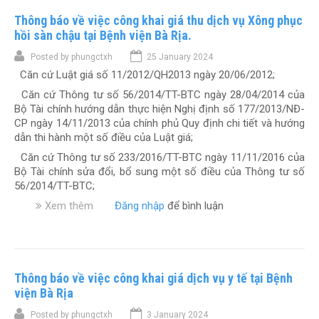
c
t
ô
(
h
Thông báo về việc công khai giá thu dịch vụ Xông phục
h
n
đ
ữ
e
g
hồi sàn chậu tại Bệnh viện Bà Rịa.
ợ
a
o
b
t
Posted by
phungctxh
25 January 2024
b
y
á
6
Căn cứ Luật giá số 11/2012/QH2013 ngày 20/06/2012;
ệ
ê
o
)
n
u
v
Căn cứ Thông tư số 56/2014/TT-BTC ngày 28/04/2014 của
h
c
ề
Bộ Tài chính hướng dẫn thực hiện Nghị định số 177/2013/NĐ-
t
ầ
v
CP ngày 14/11/2013 của chính phủ Quy định chi tiết và hướng
h
u
i
dẫn thi hành một số điều của Luật giá;
e
n
ệ
Căn cứ Thông tư số 233/2016/TT-BTC ngày 11/11/2016 của
o
g
c
Bộ Tài chính sửa đổi, bổ sung một số điều của Thông tư số
y
o
c
56/2014/TT-BTC;
ê
à
ô
u
i
n
Xem thêm
v
Đăng nhập
để bình luận
c
g
g
ề
ầ
i
k
T
u
ờ
h
h
(
a
ô
đ
i
Thông báo về việc công khai giá dịch vụ y tế tại Bệnh
n
ợ
g
g
viện Bà Rịa
t
i
b
Posted by
phungctxh
3 January 2024
4
á