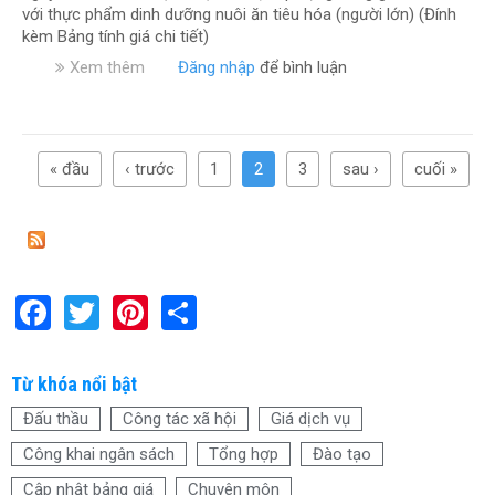
R
với thực phẩm dinh dưỡng nuôi ăn tiêu hóa (người lớn) (Đính
ị
i
ị
kèm Bảng tính giá chi tiết)
c
ệ
a
h
c
Xem thêm
v
Đăng nhập
để bình luận
v
c
ề
ụ
ô
T
X
n
h
T
ô
g
ô
r
« đầu
‹ trước
n
1
2
3
sau ›
cuối »
k
n
a
g
h
g
p
n
a
b
h
g
i
á
ụ
g
o
c
i
đ
F
T
Pi
S
h
á
i
ồ
d
ề
a
wi
nt
h
i
ị
u
s
ce
tt
c
er
ar
c
Từ khóa nổi bật
à
h
h
b
er
es
e
n
v
Đấu thầu
Công tác xã hội
Giá dịch vụ
ỉ
c
ụ
o
t
n
Công khai ngân sách
Tổng hợp
Đào tạo
h
y
h
o
ậ
t
t
Cập nhật bảng giá
Chuyên môn