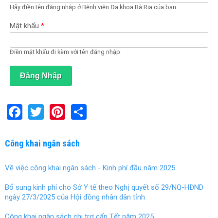
Hãy điền tên đăng nhập ở Bệnh viện Đa khoa Bà Rịa của bạn.
o
ạ
t
Mật khẩu
*
đ
ộ
n
Điền mật khẩu đi kèm với tên đăng nhập.
g
)
F
T
Pi
S
a
wi
nt
h
ce
tt
er
ar
Công khai ngân sách
b
er
es
e
Về việc công khai ngân sách - Kinh phí đầu năm 2025
o
t
o
Bổ sung kinh phí cho Sở Y tế theo Nghị quyết số 29/NQ-HĐND
ngày 27/3/2025 của Hội đồng nhân dân tỉnh
k
Công khai ngân sách chi trợ cấp Tết năm 2025