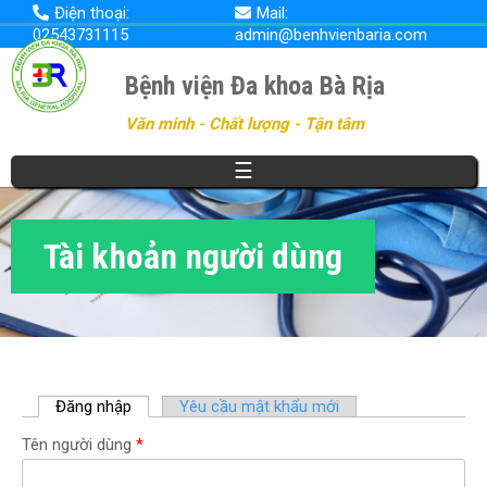
Nhảy
Điện thoại:
Mail:
đến
02543731115
admin@benhvienbaria.com
nội
dung
Bệnh viện Đa khoa Bà Rịa
Văn minh - Chất lượng - Tận tâm
☰
Tài khoản người dùng
Đăng nhập
(
Yêu cầu mật khẩu mới
t
Tên người dùng
*
a
b
h