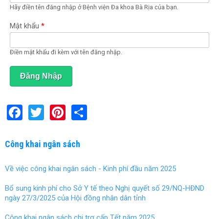
Hãy điền tên đăng nhập ở Bệnh viện Đa khoa Bà Rịa của bạn.
o
ạ
t
Mật khẩu
*
đ
ộ
n
Điền mật khẩu đi kèm với tên đăng nhập.
g
)
F
T
Pi
S
a
wi
nt
h
ce
tt
er
ar
Công khai ngân sách
b
er
es
e
Về việc công khai ngân sách - Kinh phí đầu năm 2025
o
t
o
Bổ sung kinh phí cho Sở Y tế theo Nghị quyết số 29/NQ-HĐND
ngày 27/3/2025 của Hội đồng nhân dân tỉnh
k
Công khai ngân sách chi trợ cấp Tết năm 2025