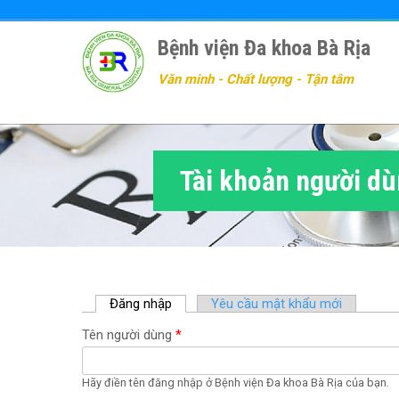
Nhảy
đến
Bệnh viện Đa khoa Bà Rịa
nội
dung
Văn minh - Chất lượng - Tận tâm
Tài khoản người d
Đăng nhập
(
Yêu cầu mật khẩu mới
t
Tên người dùng
*
a
b
h
Hãy điền tên đăng nhập ở Bệnh viện Đa khoa Bà Rịa của bạn.
o