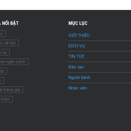
 NỔI BẬT
MỤC LỤC
ầu
GIỚI THIỆU
c xã hội
DỊCH VỤ
h vụ
TIN TỨC
hai ngân sách
Đào tạo
ợp
Người bệnh
o
Nhân viên
t bảng giá
 môn