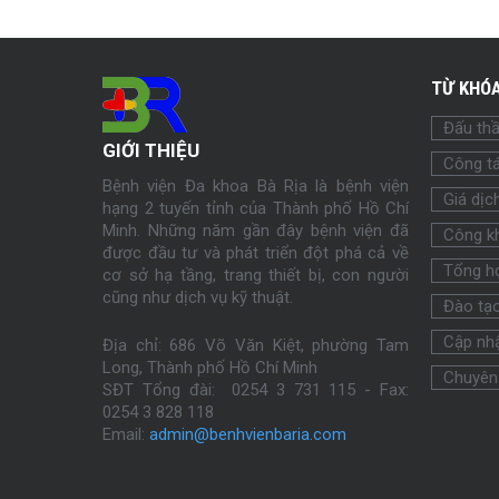
TỪ KHÓA
Đấu th
GIỚI THIỆU
Công tá
Bệnh viện Đa khoa Bà Rịa là bệnh viện
Giá dịc
hạng 2 tuyến tỉnh của Thành phố Hồ Chí
Minh. Những năm gần đây bệnh viện đã
Công k
được đầu tư và phát triển đột phá cả về
Tổng h
cơ sở hạ tầng, trang thiết bị, con người
cũng như dịch vụ kỹ thuật.
Đào tạ
Cập nhậ
Địa chỉ: 686 Võ Văn Kiệt, phường Tam
Long, Thành phố Hồ Chí Minh
Chuyên
SĐT Tổng đài: 0254 3 731 115 - Fax:
0254
3 828 118
Email:
admin@benhvienbaria.com