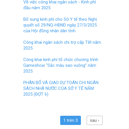
o
t
Về việc công khai ngân sách - Kinh phí
đầu năm 2025
o
k
Bổ sung kinh phí cho Sở Y tế theo Nghị
quyết số 29/NQ-HĐND ngày 27/3/2025
của Hội đồng nhân dân tỉnh
Công khai ngân sách chi trợ cấp Tết năm
2025
Công khai kinh phí tổ chức chương trình
Gameshow “Sắc màu sao vuông” năm
2025
PHÂN BỔ VÀ GIAO DỰ TOÁN CHI NGÂN
SÁCH NHÀ NƯỚC CỦA SỞ Y TẾ NĂM
2025 (ĐỢT 6)
1 trên 3
sau ›