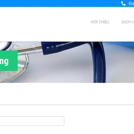
Đi
GIỚI THIỆU
DỊCH 
ùng