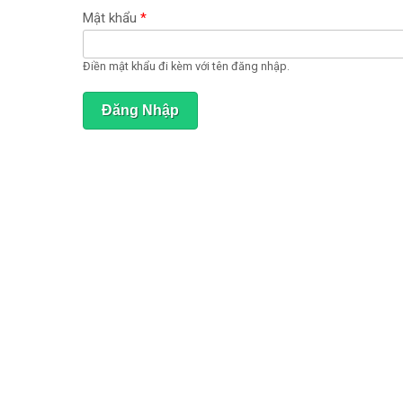
ạ
t
Mật khẩu
*
đ
ộ
n
Điền mật khẩu đi kèm với tên đăng nhập.
g
)