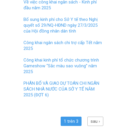
o
t
Về việc công khai ngân sách - Kinh phí
đầu năm 2025
o
k
Bổ sung kinh phí cho Sở Y tế theo Nghị
quyết số 29/NQ-HĐND ngày 27/3/2025
của Hội đồng nhân dân tỉnh
Công khai ngân sách chi trợ cấp Tết năm
2025
Công khai kinh phí tổ chức chương trình
Gameshow “Sắc màu sao vuông” năm
2025
PHÂN BỔ VÀ GIAO DỰ TOÁN CHI NGÂN
SÁCH NHÀ NƯỚC CỦA SỞ Y TẾ NĂM
2025 (ĐỢT 6)
1 trên 3
sau ›