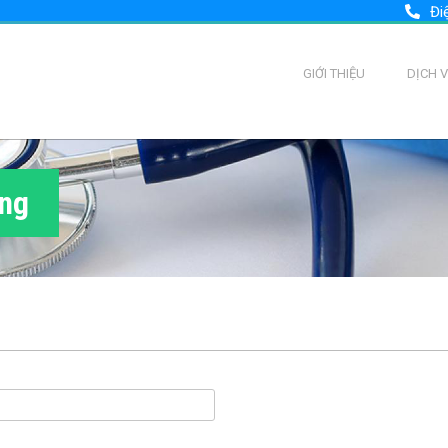
Đi
GIỚI THIỆU
DỊCH 
ùng