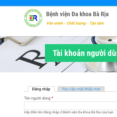
Nhảy
đến
Bệnh viện Đa khoa Bà Rịa
nội
dung
Văn minh - Chất lượng - Tận tâm
Tài khoản người d
Đăng nhập
(
Yêu cầu mật khẩu mới
t
Tên người dùng
*
a
b
h
Hãy điền tên đăng nhập ở Bệnh viện Đa khoa Bà Rịa của bạn.
o