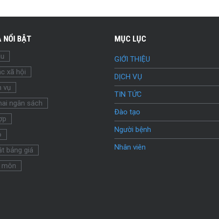
 NỔI BẬT
MỤC LỤC
ầu
GIỚI THIỆU
c xã hội
DỊCH VỤ
h vụ
TIN TỨC
hai ngân sách
Đào tạo
ợp
Người bệnh
o
Nhân viên
t bảng giá
 môn