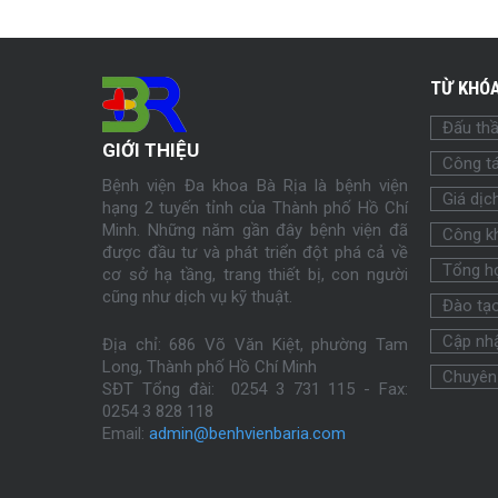
TỪ KHÓA
Đấu th
GIỚI THIỆU
Công tá
Bệnh viện Đa khoa Bà Rịa là bệnh viện
Giá dịc
hạng 2 tuyến tỉnh của Thành phố Hồ Chí
Minh. Những năm gần đây bệnh viện đã
Công k
được đầu tư và phát triển đột phá cả về
Tổng h
cơ sở hạ tầng, trang thiết bị, con người
cũng như dịch vụ kỹ thuật.
Đào tạ
Cập nhậ
Địa chỉ: 686 Võ Văn Kiệt, phường Tam
Long, Thành phố Hồ Chí Minh
Chuyên
SĐT Tổng đài: 0254 3 731 115 - Fax:
0254
3 828 118
Email:
admin@benhvienbaria.com