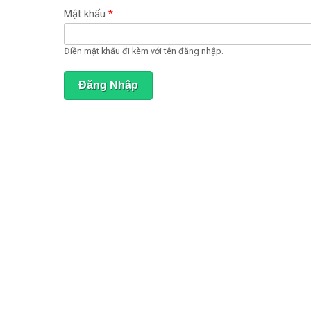
ạ
t
Mật khẩu
*
đ
ộ
n
Điền mật khẩu đi kèm với tên đăng nhập.
g
)