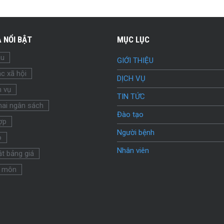
 NỔI BẬT
MỤC LỤC
ầu
GIỚI THIỆU
c xã hội
DỊCH VỤ
h vụ
TIN TỨC
hai ngân sách
Đào tạo
ợp
Người bệnh
o
Nhân viên
t bảng giá
 môn