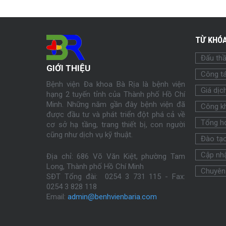
TỪ KHÓA
Đấu th
GIỚI THIỆU
Công tá
Bệnh viện Đa khoa Bà Rịa là bệnh viện
Giá dịc
hạng 2 tuyến tỉnh của Thành phố Hồ Chí
Minh. Những năm gần đây bệnh viện đã
Công k
được đầu tư và phát triển đột phá cả về
Tổng h
cơ sở hạ tầng, trang thiết bị, con người
cũng như dịch vụ kỹ thuật.
Đào tạ
Cập nhậ
Địa chỉ: 686 Võ Văn Kiệt, phường Tam
Long, Thành phố Hồ Chí Minh
Chuyên
SĐT Tổng đài: 0254 3 731 115 - Fax:
0254
3 828 118
Email:
admin@benhvienbaria.com