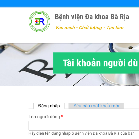
Nhảy
đến
Bệnh viện Đa khoa Bà Rịa
nội
dung
Văn minh - Chất lượng - Tận tâm
Tài khoản người d
Đăng nhập
(
Yêu cầu mật khẩu mới
t
Tên người dùng
*
a
b
h
Hãy điền tên đăng nhập ở Bệnh viện Đa khoa Bà Rịa của bạn.
o