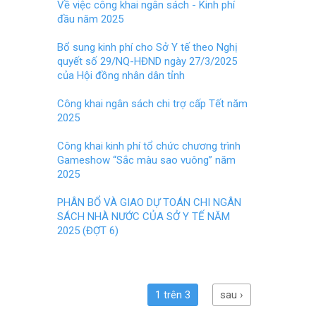
o
t
Về việc công khai ngân sách - Kinh phí
đầu năm 2025
o
k
Bổ sung kinh phí cho Sở Y tế theo Nghị
quyết số 29/NQ-HĐND ngày 27/3/2025
của Hội đồng nhân dân tỉnh
Công khai ngân sách chi trợ cấp Tết năm
2025
Công khai kinh phí tổ chức chương trình
Gameshow “Sắc màu sao vuông” năm
2025
PHÂN BỔ VÀ GIAO DỰ TOÁN CHI NGÂN
SÁCH NHÀ NƯỚC CỦA SỞ Y TẾ NĂM
2025 (ĐỢT 6)
1 trên 3
sau ›