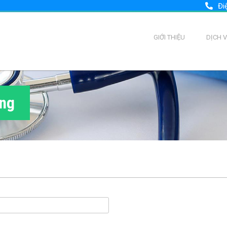
Đi
GIỚI THIỆU
DỊCH 
ùng