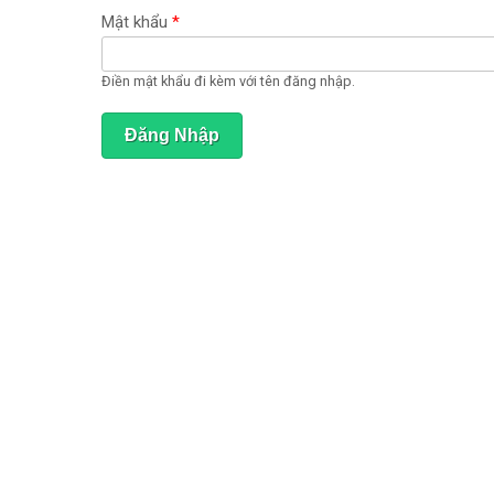
ạ
t
Mật khẩu
*
đ
ộ
n
Điền mật khẩu đi kèm với tên đăng nhập.
g
)