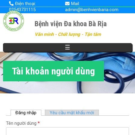
Nhảy
Điện thoại:
Mail:
đến
02543731115
admin@benhvienbaria.com
nội
dung
Bệnh viện Đa khoa Bà Rịa
Văn minh - Chất lượng - Tận tâm
☰
Tài khoản người dùng
Đăng nhập
(
Yêu cầu mật khẩu mới
t
Tên người dùng
*
a
b
h