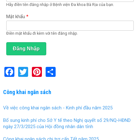
Hãy điền tên đăng nhập ở Bệnh viện Đa khoa Bà Rịa của bạn.
o
ạ
t
Mật khẩu
*
đ
ộ
n
Điền mật khẩu đi kèm với tên đăng nhập.
g
)
F
T
Pi
S
a
wi
nt
h
ce
tt
er
ar
Công khai ngân sách
b
er
es
e
Về việc công khai ngân sách - Kinh phí đầu năm 2025
o
t
o
Bổ sung kinh phí cho Sở Y tế theo Nghị quyết số 29/NQ-HĐND
ngày 27/3/2025 của Hội đồng nhân dân tỉnh
k
Công khai ngân sách chi trợ cấp Tết năm 2025