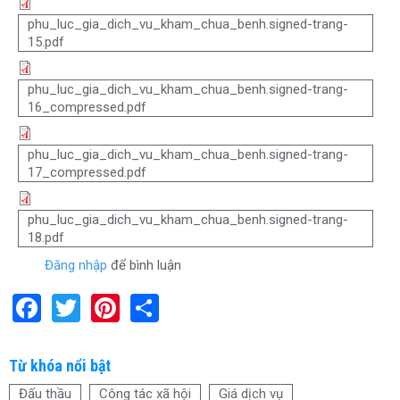
phu_luc_gia_dich_vu_kham_chua_benh.signed-trang-
15.pdf
phu_luc_gia_dich_vu_kham_chua_benh.signed-trang-
16_compressed.pdf
phu_luc_gia_dich_vu_kham_chua_benh.signed-trang-
17_compressed.pdf
phu_luc_gia_dich_vu_kham_chua_benh.signed-trang-
18.pdf
Đăng nhập
để bình luận
F
T
Pi
S
a
wi
nt
h
ce
tt
er
ar
Từ khóa nổi bật
b
er
es
e
Đấu thầu
Công tác xã hội
Giá dịch vụ