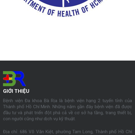
GIỚI THIỆU
Bệnh viện Đa khoa Bà Rịa là bệnh viện hạng 2 tuyến tỉnh của
Thành phố Hồ Chí Minh. Những năm gần đây bệnh viện đã được
đầu tư và phát triển đột phá cả về cơ sở hạ tầng, trang thiết bị,
con người cũng như dịch vụ kỹ thuật.
Địa chỉ: 686 Võ Văn Kiệt, phường Tam Long, Thành phố Hồ Chí