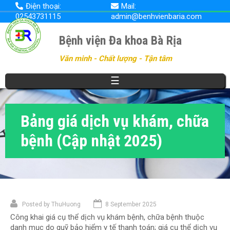
Nhảy
Điện thoại:
Mail:
đến
02543731115
admin@benhvienbaria.com
nội
dung
Bệnh viện Đa khoa Bà Rịa
Văn minh - Chất lượng - Tận tâm
☰
Bảng giá dịch vụ khám, chữa
bệnh (Cập nhật 2025)
Posted by
ThuHuong
8 September 2025
Công khai giá cụ thể dịch vụ khám bệnh, chữa bệnh thuộc
danh mục do quỹ bảo hiểm y tế thanh toán; giá cụ thể dịch vụ