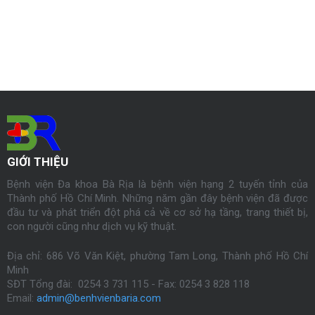
GIỚI THIỆU
Bệnh viện Đa khoa Bà Rịa là bệnh viện hạng 2 tuyến tỉnh của
Thành phố Hồ Chí Minh. Những năm gần đây bệnh viện đã được
đầu tư và phát triển đột phá cả về cơ sở hạ tầng, trang thiết bị,
con người cũng như dịch vụ kỹ thuật.
Địa chỉ: 686 Võ Văn Kiệt, phường Tam Long, Thành phố Hồ Chí
Minh
SĐT Tổng đài: 0254 3 731 115 - Fax:
0254
3 828 118
Email:
admin@benhvienbaria.com