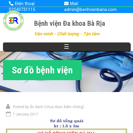
Nhảy
Điện thoại:
Mail:
đến
02543731115
admin@benhvienbaria.com
nội
dung
Bệnh viện Đa khoa Bà Rịa
Văn minh - Chất lượng - Tận tâm
☰
Sơ đồ bệnh viện
Posted by
Ẩn danh (chưa được kiểm chứng)
7 January 2017