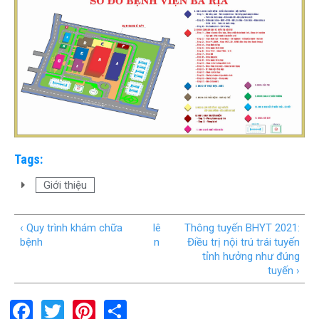
Tags:
Giới thiệu
‹ Quy trình khám chữa
lê
Thông tuyến BHYT 2021:
bệnh
n
Điều trị nội trú trái tuyến
tỉnh hưởng như đúng
tuyến ›
F
T
Pi
S