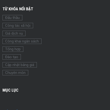
TỪ KHÓA NỔI BẬT
Đấu thầu
Công tác xã hội
Giá dịch vụ
Công khai ngân sách
Tổng hợp
Đào tạo
Cập nhật bảng giá
Chuyên môn
MỤC LỤC