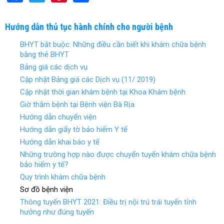
a
wi
nt
h
ce
tt
er
ar
Hướng dẫn thủ tục hành chính cho người bệnh
b
er
es
e
BHYT bắt buộc: Những điều cần biết khi khám chữa bệnh
o
t
bằng thẻ BHYT
Bảng giá các dịch vụ
o
Cập nhật Bảng giá các Dịch vụ (11/ 2019)
k
Cập nhật thời gian khám bệnh tại Khoa Khám bệnh
Giờ thăm bệnh tại Bệnh viện Bà Rịa
Hướng dẫn chuyển viện
Hướng dẫn giấy tờ bảo hiểm Y tế
Hướng dẫn khai báo y tế
Những trường hợp nào được chuyển tuyến khám chữa bệnh
bảo hiểm y tế?
Quy trình khám chữa bệnh
Sơ đồ bệnh viện
Thông tuyến BHYT 2021: Điều trị nội trú trái tuyến tỉnh
hưởng như đúng tuyến