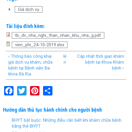
Giá dịch vụ
Tài liệu đính kèm:
tb_dv_nha_nghi_than_nhan_khu_nha_g.pdf
vien_phi_24-10-2019.xlsx
‹ Thông báo công khai
lê
Cập nhật thời gian khám
giá dịch vụ khám, chữa
n
bệnh tại Khoa Khám
bệnh tại Bệnh viện Đa
bệnh ›
khoa Bà Rịa
F
T
Pi
S
a
wi
nt
h
ce
tt
er
ar
Hướng dẫn thủ tục hành chính cho người bệnh
b
er
es
e
BHYT bắt buộc: Những điều cần biết khi khám chữa bệnh
o
t
bằng thẻ BHYT