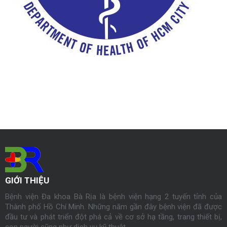
GIỚI THIỆU
Bệnh viện Đa khoa Bà Rịa là bệnh viện hạng 2 tuyến tỉnh của
Thành phố Hồ Chí Minh. Những năm gần đây bệnh viện đã được
đầu tư và phát triển đột phá cả về cơ sở hạ tầng, trang thiết bị,