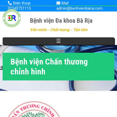
Nhảy
Điện thoại:
Mail:
đến
02543731115
admin@benhvienbaria.com
nội
dung
Bệnh viện Đa khoa Bà Rịa
Văn minh - Chất lượng - Tận tâm
☰
Bệnh viện Chấn thương
chỉnh hình