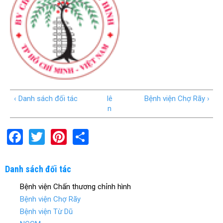
‹ Danh sách đối tác
lê
Bệnh viện Chợ Rãy ›
n
F
T
Pi
S
a
wi
nt
h
ce
tt
er
ar
Danh sách đối tác
b
er
es
e
Bệnh viện Chấn thương chỉnh hình
o
t
Bệnh viện Chợ Rãy
o
Bệnh viện Từ Dũ