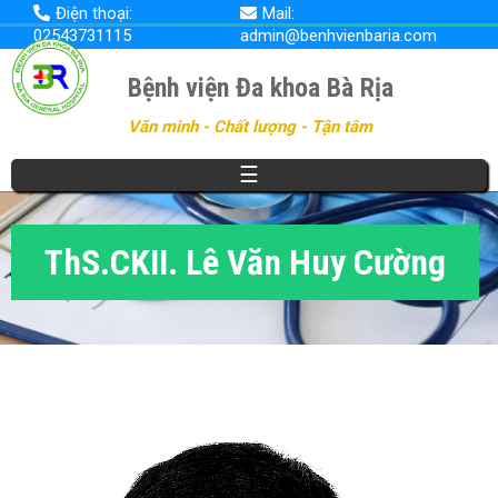
Nhảy
Điện thoại:
Mail:
đến
02543731115
admin@benhvienbaria.com
nội
dung
Bệnh viện Đa khoa Bà Rịa
Văn minh - Chất lượng - Tận tâm
☰
ThS.CKII. Lê Văn Huy Cường