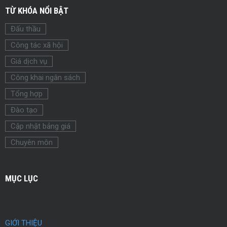
TỪ KHÓA NỔI BẬT
Đấu thầu
Công tác xã hội
Giá dịch vụ
Công khai ngân sách
Tổng hợp
Đào tạo
Cập nhật bảng giá
Chuyên môn
MỤC LỤC
GIỚI THIỆU