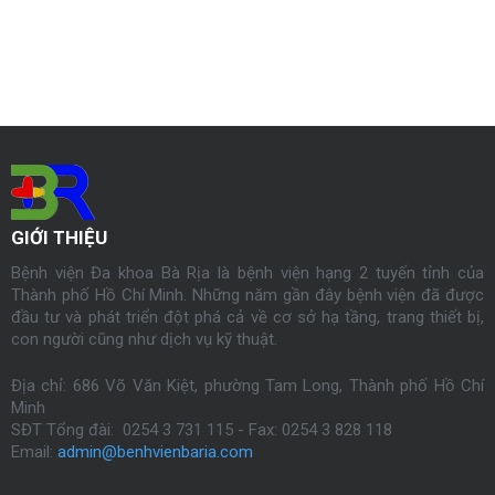
GIỚI THIỆU
Bệnh viện Đa khoa Bà Rịa là bệnh viện hạng 2 tuyến tỉnh của
Thành phố Hồ Chí Minh. Những năm gần đây bệnh viện đã được
đầu tư và phát triển đột phá cả về cơ sở hạ tầng, trang thiết bị,
con người cũng như dịch vụ kỹ thuật.
Địa chỉ: 686 Võ Văn Kiệt, phường Tam Long, Thành phố Hồ Chí
Minh
SĐT Tổng đài: 0254 3 731 115 - Fax:
0254
3 828 118
Email:
admin@benhvienbaria.com