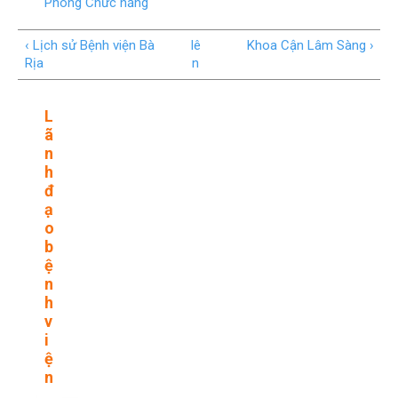
Phòng Chức năng
‹ Lịch sử Bệnh viện Bà
lê
Khoa Cận Lâm Sàng ›
Rịa
n
L
ã
n
h
đ
ạ
o
b
ệ
n
h
v
i
ệ
n