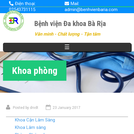
Nhảy
Điện thoại:
Mail:
đến
02543731115
admin@benhvienbaria.com
nội
dung
Bệnh viện Đa khoa Bà Rịa
Văn minh - Chất lượng - Tận tâm
☰
Khoa phòng
Posted by
drvdt
23 January 2017
Khoa Cận Lâm Sàng
Khoa Lâm sàng