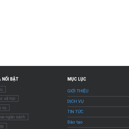
 NỔI BẬT
MỤC LỤC
ầu
GIỚI THIỆU
c xã hội
DỊCH VỤ
h vụ
TIN TỨC
hai ngân sách
Đào tạo
ợp