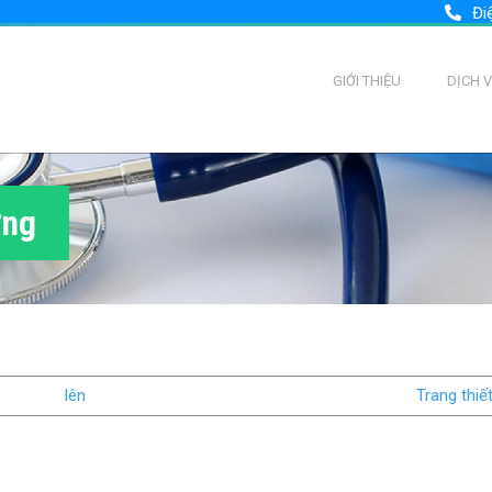
Đi
GIỚI THIỆU
DỊCH 
ợng
lên
Trang thiết