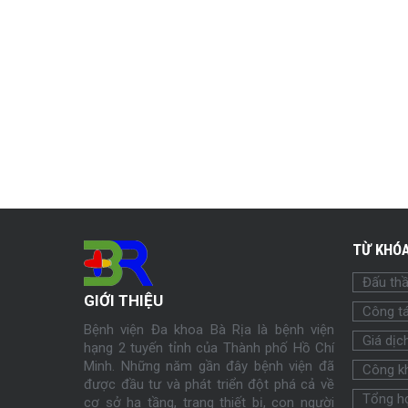
TỪ KHÓA
Đấu th
GIỚI THIỆU
Công tá
Bệnh viện Đa khoa Bà Rịa là bệnh viện
Giá dịc
hạng 2 tuyến tỉnh của Thành phố Hồ Chí
Minh. Những năm gần đây bệnh viện đã
Công k
được đầu tư và phát triển đột phá cả về
Tổng h
cơ sở hạ tầng, trang thiết bị, con người