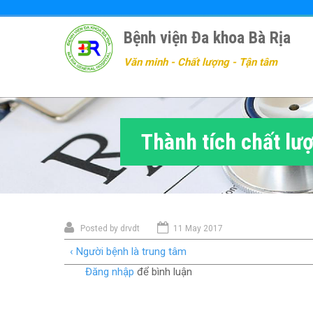
Nhảy
đến
Bệnh viện Đa khoa Bà Rịa
nội
dung
Văn minh - Chất lượng - Tận tâm
Thành tích chất lư
Posted by
drvdt
11 May 2017
‹ Người bệnh là trung tâm
Đăng nhập
để bình luận