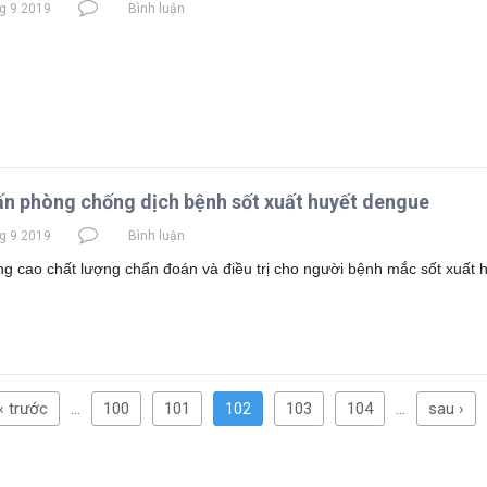
g 9 2019
Bình luận
n phòng chống dịch bệnh sốt xuất huyết dengue
g 9 2019
Bình luận
 cao chất lượng chẩn đoán và điều trị cho người bệnh mắc sốt xuất 
‹ trước
…
100
101
102
103
104
…
sau ›