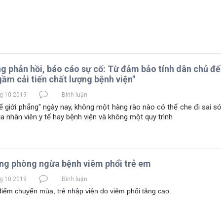
g phản hồi, báo cáo sự cố: Từ đảm bảo tính dân chủ đế
ầm cải tiến chất lượng bệnh viện"
g 10 2019
Bình luận
ế giới phẳng" ngày nay, không một hàng rào nào có thể che đi sai só
a nhân viên y tế hay bệnh viện và không một quy trình
ng phòng ngừa bệnh viêm phổi trẻ em
g 10 2019
Bình luận
điểm chuyển mùa, trẻ nhập viện do viêm phổi tăng cao.