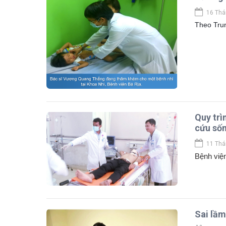
16 Thá
Theo Trun
Quy trì
cứu sốn
11 Thá
Bệnh viện
Sai lầm