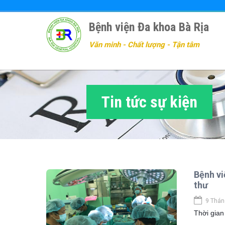
Nhảy
đến
Bệnh viện Đa khoa Bà Rịa
nội
dung
Văn minh - Chất lượng - Tận tâm
Tin tức sự kiện
Bệnh vi
thư
9 Thán
Thời gian