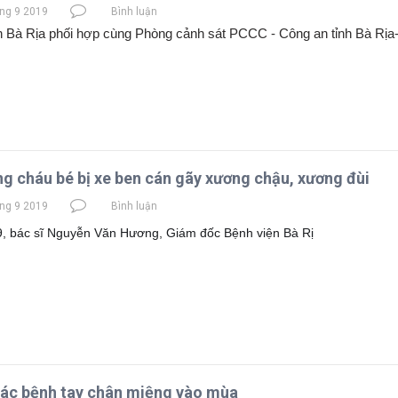
ng 9 2019
Bình luận
n Bà Rịa phối hợp cùng Phòng cảnh sát PCCC - Công an tỉnh Bà Rịa
g cháu bé bị xe ben cán gãy xương chậu, xương đùi
ng 9 2019
Bình luận
9, bác sĩ Nguyễn Văn Hương, Giám đốc Bệnh viện Bà Rị
iác bệnh tay chân miệng vào mùa