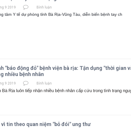
ng 9 2019
Bình luận
g tâm Y tế dự phòng tỉnh Bà Rịa-Vũng Tàu, diễn biến bệnh tay ch
nh "báo động đỏ" bệnh viện bà rịa: Tận dụng "thời gian 
g nhiều bệnh nhân
ng 9 2019
Bình luận
 Bà Rịa luôn tiếp nhận nhiều bệnh nhân cấp cứu trong tình trạng nguy
 vì tin theo quan niệm "bỏ đói" ung thư