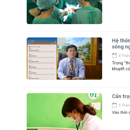
Hệ thốn
sóng ng
8 Thán
Trong "th
khuyết củ
Cẩn trọ
5 Thán
Vào thời 