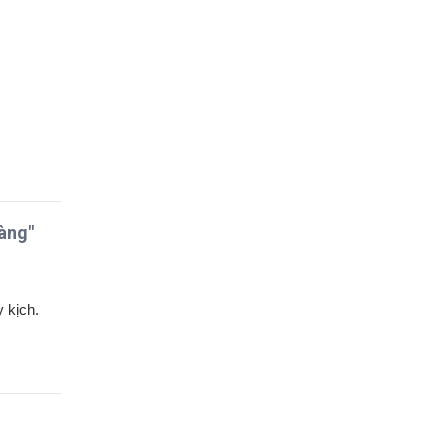
vàng"
 kịch.