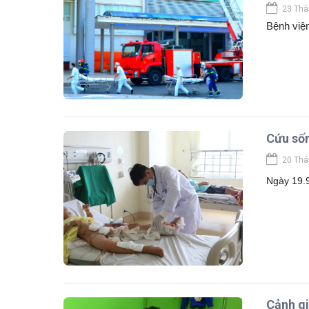
23 Thá
Bệnh việ
Cứu sốn
20 Thá
Ngày 19.
Cảnh g