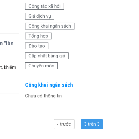
o
t
Công tác xã hội
o
Giá dịch vụ
k
Công khai ngân sách
Tổng hợp
n "làn
Đào tạo
Cập nhật bảng giá
Chuyên môn
t, khiếm
Công khai ngân sách
Chưa có thông tin
‹ trước
3 trên 3