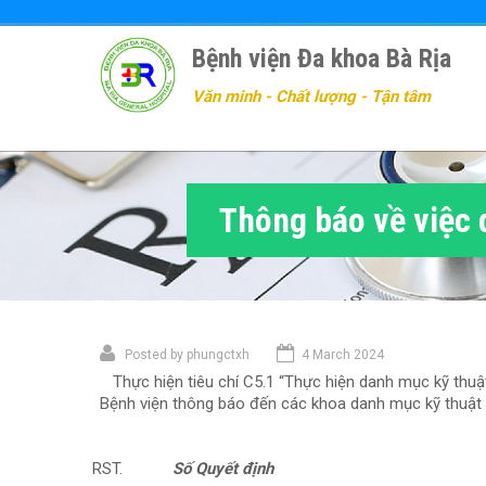
Nhảy
đến
Bệnh viện Đa khoa Bà Rịa
nội
dung
Văn minh - Chất lượng - Tận tâm
Thông báo về việc 
Posted by
phungctxh
4 March 2024
Thực hiện tiêu chí C5.1 “Thực hiện danh mục kỹ thuật 
Bệnh viện thông báo đến các khoa danh mục kỹ thuật 
Số Quyết định