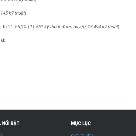
145 kỹ thuật
)
 tư 21: 66,1% (
11.551 kỹ thuật được duyệt/ 17.494 kỹ thuật
)
esk.
 NỔI BẬT
MỤC LỤC
ầu
GIỚI THIỆU