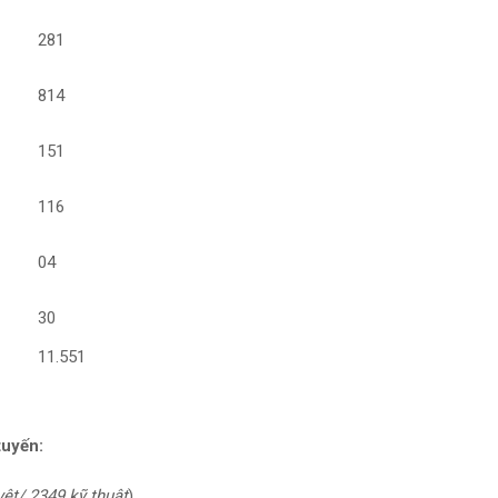
281
814
151
116
04
30
11.551
tuyến:
ệt/ 2349 kỹ thuật
)