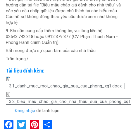
hướng dẫn tại file “Biểu mẫu chào giá dành cho nhà thầu” và
các yêu cầu nhập giữ liệu được chú thích tại các biểu mẫu.
Các hồ sơ không đúng theo yêu cầu được xem như không
hợp lệ.
9. Khi cần cung cấp thêm thông tin, vui lòng liên hệ:
02543.742.318 hoặc 0912.379.377 (CV. Phạm Thanh Nam -
Phòng Hành chính Quản trị).
Rất mong được sự quan tâm của các nhà thầu.
Trân trọng./.
Tài liệu đính kèm:
3.1_danh_muc_moi_chao_gia_sua_cua_phong_xq1.docx
3.2_bieu_mau_chao_gia_cho_nha_thau_sua_cua_phong_xq1
Đăng nhập
để bình luận
F
T
Pi
S