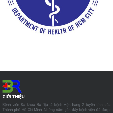
GIỚI THIỆU
Bệnh viện Đa khoa Bà Rịa là bệnh viện hạng 2 tuyến tỉnh của
Thành phố Hồ Chí Minh. Những năm gần đây bệnh viện đã được