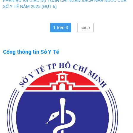
PHÂN BỔ VÀ GIAO DỰ TOÁN CHI NGÂN SÁCH NHÀ NƯỚC CỦA
SỞ Y TẾ NĂM 2025 (ĐỢT 6)
1 trên 3
sau ›
Cổng thông tin Sở Y Tế