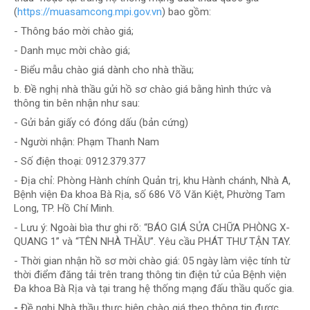
(
https://muasamcong.mpi.gov.vn
) bao gồm:
- Thông báo mời chào giá;
- Danh mục mời chào giá;
- Biểu mẫu chào giá dành cho nhà thầu;
b. Đề nghị nhà thầu gửi hồ sơ chào giá bằng hình thức và
thông tin bên nhận như sau:
- Gửi bản giấy có đóng dấu (bản cứng)
- Người nhận: Phạm Thanh Nam
- Số điện thoại: 0912.379.377
- Địa chỉ: Phòng Hành chính Quản trị, khu Hành chánh, Nhà A,
Bệnh viện Đa khoa Bà Rịa, số 686 Võ Văn Kiệt, Phường Tam
Long, TP. Hồ Chí Minh.
- Lưu ý: Ngoài bìa thư ghi rõ: “BÁO GIÁ SỬA CHỮA PHÒNG X-
QUANG 1” và “TÊN NHÀ THẦU”. Yêu cầu PHÁT THƯ TẬN TAY.
- Thời gian nhận hồ sơ mời chào giá: 05 ngày làm việc tính từ
thời điểm đăng tải trên trang thông tin điện tử của Bệnh viện
Đa khoa Bà Rịa và tại trang hệ thống mạng đấu thầu quốc gia.
-
Đề nghị Nhà thầu thực hiện chào giá theo thông tin được