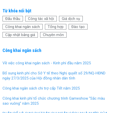
a
wi
nt
h
ce
tt
er
ar
Từ khóa nổi bật
b
er
es
e
Đấu thầu
Công tác xã hội
Giá dịch vụ
o
t
Công khai ngân sách
Tổng hợp
Đào tạo
o
Cập nhật bảng giá
Chuyên môn
k
Công khai ngân sách
Về việc công khai ngân sách - Kinh phí đầu năm 2025
Bổ sung kinh phí cho Sở Y tế theo Nghị quyết số 29/NQ-HĐND
ngày 27/3/2025 của Hội đồng nhân dân tỉnh
Công khai ngân sách chi trợ cấp Tết năm 2025
Công khai kinh phí tổ chức chương trình Gameshow “Sắc màu
sao vuông” năm 2025