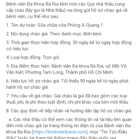
Bệnh viện Đa Khoa Bà Rịa kính mời các Quý nhà thầu cung
cấp (sau đây gọi là Nhà thầu) vui lòng gửi hồ sơ chào giá về
bệnh viện, cụ thể như sau:
1. Tên dự toán: Sửa chữa cửa Phòng X-Quang 1
2. Nội dung chào giá: Theo danh mục đính kèm.
3. Thời gian thực hiện hợp đồng: 30 ngày kể từ ngày hợp đồng
có hiệu lực.
4. Loại hợp đồng: Trọn gói.
5. Địa điểm thực hiện: Bệnh viện Đa khoa Bà Rịa, số 686 Võ
Văn Kiệt, Phường Tam Long, Thành phố Hồ Chí Minh.
6. Hiệu lực hồ sơ chào giá: Tối thiểu 90 ngày kể từ ngày phát
hành hồ sơ chào giá.
7. Yêu cầu về giá chào: Giá chào là giá đã bao gồm các loại
thuế, phí, lệ phí theo luật định, chi phí khác của bên mời thầu.
8. Các quy định về tiếp nhận và hướng dẫn lập hồ sơ chào giá:
a. Các nhà thầu có thể xem các thông tin và tài liệu liên quan
đến mời chào giá tại trang thông tin điện tử của Bệnh viện Đa
khoa Bà Rịa (
https://benhvienbaria.com
), mục “Tin Tức/Đấu
thầu” hoặc tại trang hệ thống mạng đấu thầu quốc gia