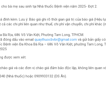
 cho bà mẹ sau sinh tại Nhà thuốc Bệnh viện năm 2025- Đợt 2.
đính kèm. Lưu ý: Báo giá ghi rõ thời gian giá trị của báo giá (Hiệu l
 cả các chi phí liên quan như thuế, chi phí vận chuyển, chi phí khác (
oa Bà Rịa, 686 Võ Văn Kiệt, Phường Tam Long, TPHCM.
 đã đóng dấu vào email
quaythuocbvbr@gmail.com
và gửi bản giấy có 
uốc Bệnh viện Đa Khoa Bà Rịa – 686 Võ Văn Kiệt, phường Tam Long,
/2025
ng được xem xét.
 chào giá và các đơn vị chào giá đảm bảo độc lập, không liên quan vớ
42340 (Nhà thuốc) hoặc 0909933132 (DS Ân).