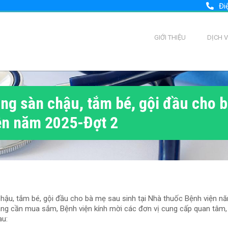
Đi
GIỚI THIỆU
DỊCH 
ng sàn chậu, tắm bé, gội đầu cho b
ện năm 2025-Đợt 2
hậu, tắm bé, gội đầu cho bà mẹ sau sinh tại Nhà thuốc Bệnh viện n
àng cần mua sắm, Bệnh viện kính mời các đơn vị cung cấp quan tâm,
au: