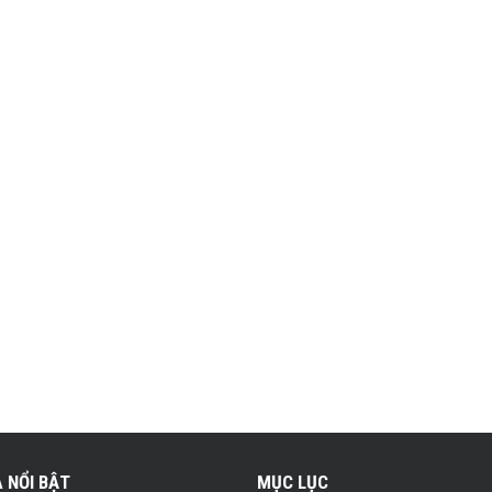
 NỔI BẬT
MỤC LỤC