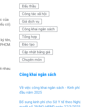
b
er
es
e
Đấu thầu
o
t
Công tác xã hội
o
ực của
Giá dịch vụ
nếu có).
k
Công khai ngân sách
Tổng hợp
ký tên,
Đào tạo
 TPHCM.
Cập nhật bảng giá
Chuyên môn
i nhau.
Công khai ngân sách
Về việc công khai ngân sách - Kinh phí
đầu năm 2025
Bổ sung kinh phí cho Sở Y tế theo Nghị
quyết số 29/NQ-HĐND ngày 27/3/2025