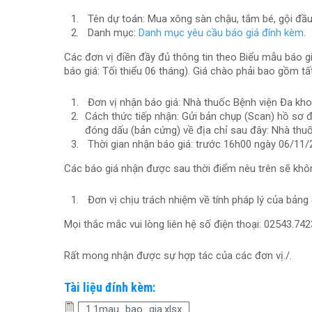
Tên dự toán: Mua xông sàn chậu, tắm bé, gội đầu
Danh mục:
Danh mục yêu cầu báo giá đính kèm
.
Các đơn vị điền đầy đủ thông tin theo Biểu mẫu báo giá 
báo giá: Tối thiểu 06 tháng). Giá chào phải bao gồm tất
Đơn vị nhận báo giá: Nhà thuốc Bệnh viện Đa kh
Cách thức tiếp nhận: Gửi bản chụp (Scan) hồ sơ
đóng dấu (bản cứng) về địa chỉ sau đây: Nhà th
Thời gian nhận báo giá: trước 16h00 ngày 06/11
Các báo giá nhận được sau thời điểm nêu trên sẽ khô
Đơn vị chịu trách nhiệm về tính pháp lý của bảng
Mọi thắc mắc vui lòng liên hệ số điện thoại: 02543.7
Rất mong nhận được sự hợp tác của các đơn vị./.
Tài liệu đính kèm:
1.1mau_bao_gia.xlsx