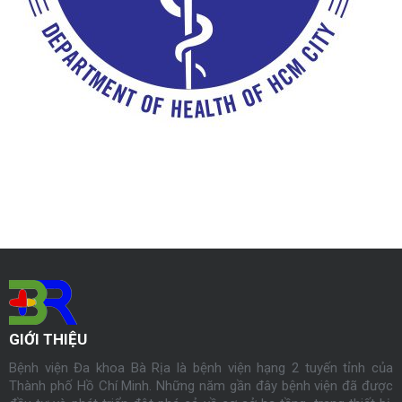
GIỚI THIỆU
Bệnh viện Đa khoa Bà Rịa là bệnh viện hạng 2 tuyến tỉnh của
Thành phố Hồ Chí Minh. Những năm gần đây bệnh viện đã được