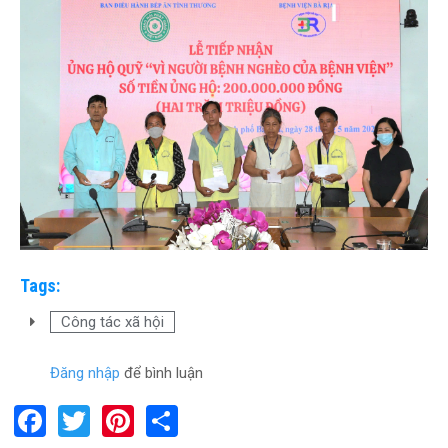
Tags:
Công tác xã hội
Đăng nhập
để bình luận
F
T
Pi
S