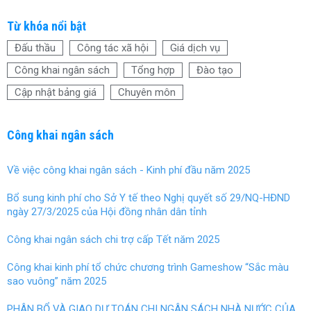
a
wi
nt
h
ce
tt
er
ar
Từ khóa nổi bật
b
er
es
e
Đấu thầu
Công tác xã hội
Giá dịch vụ
o
t
Công khai ngân sách
Tổng hợp
Đào tạo
o
Cập nhật bảng giá
Chuyên môn
k
Công khai ngân sách
Về việc công khai ngân sách - Kinh phí đầu năm 2025
Bổ sung kinh phí cho Sở Y tế theo Nghị quyết số 29/NQ-HĐND
ngày 27/3/2025 của Hội đồng nhân dân tỉnh
Công khai ngân sách chi trợ cấp Tết năm 2025
Công khai kinh phí tổ chức chương trình Gameshow “Sắc màu
sao vuông” năm 2025
PHÂN BỔ VÀ GIAO DỰ TOÁN CHI NGÂN SÁCH NHÀ NƯỚC CỦA