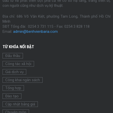
đầu tư và phát triển đột phá cả về cơ sở hạ tầng, trang thiết bị,
con người cũng như dịch vụ kỹ thuật.
Địa chỉ: 686 Võ Văn Kiệt, phường Tam Long, Thành phố Hồ Chí
Minh
SĐT Tổng đài: 0254 3 731 115 - Fax:
0254
3 828 118
Email:
admin@benhvienbaria.com
TỪ KHÓA NỔI BẬT
Đấu thầu
Công tác xã hội
Giá dịch vụ
Công khai ngân sách
Tổng hợp
Đào tạo
Cập nhật bảng giá
Chuyên môn