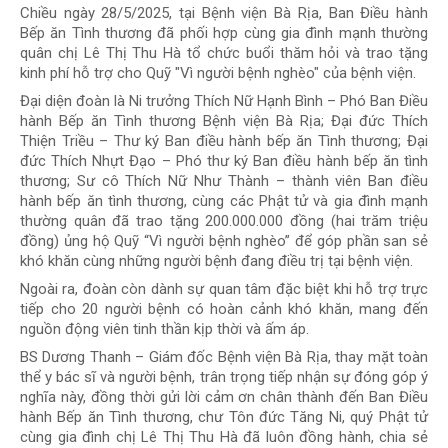
Chiều ngày 28/5/2025, tại Bệnh viện Bà Rịa, Ban Điều hành
Bếp ăn Tình thương đã phối hợp cùng gia đình mạnh thường
quân chị Lê Thị Thu Hà tổ chức buổi thăm hỏi và trao tặng
kinh phí hỗ trợ cho Quỹ "Vì người bệnh nghèo" của bệnh viện.
Đại diện đoàn là Ni trưởng Thích Nữ Hạnh Bình – Phó Ban Điều
hành Bếp ăn Tình thương Bệnh viện Bà Rịa; Đại đức Thích
Thiện Triều – Thư ký Ban điều hành bếp ăn Tình thương; Đại
đức Thích Nhựt Đạo – Phó thư ký Ban điều hành bếp ăn tình
thương; Sư cô Thích Nữ Như Thành – thành viên Ban điều
hành bếp ăn tình thương, cùng các Phật tử và gia đình mạnh
thường quân đã trao tặng 200.000.000 đồng (hai trăm triệu
đồng) ủng hộ Quỹ “Vì người bệnh nghèo” để góp phần san sẻ
khó khăn cùng những người bệnh đang điều trị tại bệnh viện.
Ngoài ra, đoàn còn dành sự quan tâm đặc biệt khi hỗ trợ trực
tiếp cho 20 người bệnh có hoàn cảnh khó khăn, mang đến
nguồn động viên tinh thần kịp thời và ấm áp.
BS Dương Thanh – Giám đốc Bệnh viện Bà Rịa, thay mặt toàn
thể y bác sĩ và người bệnh, trân trọng tiếp nhận sự đóng góp ý
nghĩa này, đồng thời gửi lời cảm ơn chân thành đến Ban Điều
hành Bếp ăn Tình thương, chư Tôn đức Tăng Ni, quý Phật tử
cùng gia đình chị Lê Thị Thu Hà đã luôn đồng hành, chia sẻ