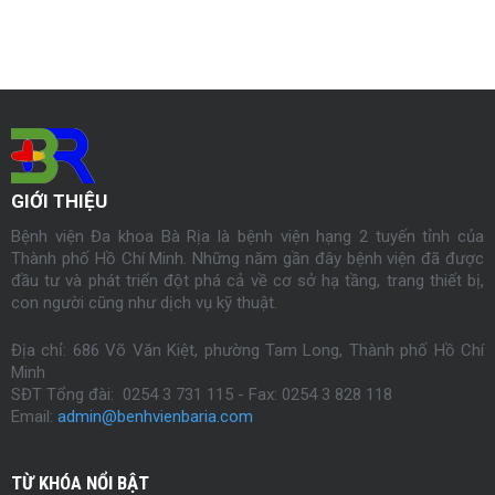
GIỚI THIỆU
Bệnh viện Đa khoa Bà Rịa là bệnh viện hạng 2 tuyến tỉnh của
Thành phố Hồ Chí Minh. Những năm gần đây bệnh viện đã được
đầu tư và phát triển đột phá cả về cơ sở hạ tầng, trang thiết bị,
con người cũng như dịch vụ kỹ thuật.
Địa chỉ: 686 Võ Văn Kiệt, phường Tam Long, Thành phố Hồ Chí
Minh
SĐT Tổng đài: 0254 3 731 115 - Fax:
0254
3 828 118
Email:
admin@benhvienbaria.com
TỪ KHÓA NỔI BẬT