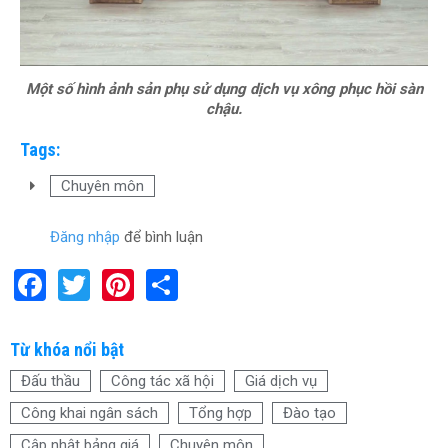
Một số hình ảnh sản phụ sử dụng dịch vụ xông phục hồi sàn
chậu.
Tags:
Chuyên môn
Đăng nhập
để bình luận
F
T
Pi
S
a
wi
nt
h
ce
tt
er
ar
Từ khóa nổi bật
b
er
es
e
Đấu thầu
Công tác xã hội
Giá dịch vụ
o
t
Công khai ngân sách
Tổng hợp
Đào tạo
o
Cập nhật bảng giá
Chuyên môn