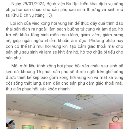
Ngày 29/01/2024, Bệnh viện Bà Rịa triển khai dịch vụ xông
phục hồi sàn chậu cho sản phụ sau sinh thường và sinh mổ
tại Khu Dịch vụ (tầng 15).
Lợi ích của việc xông hơi vùng kín để thúc đẩy quá trình đào
thải sản dịch ra ngoài, làm sạch buồng tử cung và âm đạo; hỗ
trợ vết khâu tầng sinh môn mau lành, giảm viêm, giảm sưng
nề, giúp ngăn ngừa nhiễm khuẩn âm đạo. Phương pháp này
còn có thể khử mùi hôi vùng kín, tạo cảm giác thoải mái cho
sản phụ sau sinh và làm se khít âm hộ, hỗ trợ chữa bí tiểu cho
sản phụ...
Mỗi một liệu trình xông hơi phục hồi sàn chậu sau sinh sẽ
kéo dài khoảng 15 phút, sản phụ sẽ được ngồi trên ghế xông
được thiết kế kép bao gồm xông hơi vùng kín và mát xa vùng
cột sống thắt lưng, đem đến cho sản phụ cảm giác thoải mái,
thư giãn phục hồi sức khỏe nhanh.