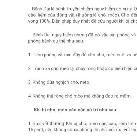
Bệnh Dại là bệnh truyền nhiễm nguy hiểm do vi rút Dại
cào, liếm của động vật (thường là chó, mèo). Cho đến
vong 100%. Biện pháp duy nhất để cứu người khi bị chó
Bệnh Dại nguy hiểm nhưng đã có vắc xin phòng và 
phòng bệnh cụ thể như sau:
1. Tiêm phòng vắc xin đầy đủ cho chó, mèo nuôi và ti
2. Tránh xa chó mèo lạ, chạy rong hoặc có biểu hiện c
3. Không đùa nghịch chó, mèo.
4. Không thả rông chó mèo mà không đeo rọ mõm.
Khi bị chó, mèo cắn cần xử trí như sau:
1. Rửa vết thương: Khi bị chó, mèo cắn, cào, liếm trê
15 phút, nếu không có xà phòng thì phải xối rửa vết t