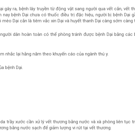
 gây ra, bệnh lây truyền từ động vật sang người qua vết cắn, vết t
 nay bệnh Dại chưa có thuốc điều trị đặc hiệu, người bị bệnh Dại g
 mèo Dại cắn là tiêm vắc xin Dại và huyết thanh Dại càng sớm càng t
người dân hoàn toàn có thể phòng tránh được bệnh Dại bằng các 
êm nhắc lại hằng năm theo khuyến cáo của ngành thú y.
ủa bệnh Dại.
n da trầy xước cần xử lý vết thương bằng nước và xà phòng liên tục 
hương bằng nước sạch để giảm lượng vi rút tại vết thương.