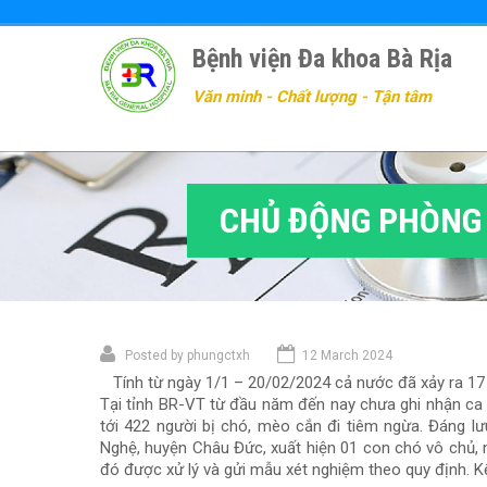
Nhảy
đến
Bệnh viện Đa khoa Bà Rịa
nội
dung
Văn minh - Chất lượng - Tận tâm
CHỦ ĐỘNG PHÒNG
Posted by
phungctxh
12 March 2024
Tính từ ngày 1/1 – 20/02/2024 cả nước đã xảy ra 17 ca
Tại tỉnh BR-VT từ đầu năm đến nay chưa ghi nhận ca 
tới 422 người bị chó, mèo cắn đi tiêm ngừa. Đáng lư
Nghệ, huyện Châu Đức, xuất hiện 01 con chó vô chủ, 
đó được xử lý và gửi mẫu xét nghiệm theo quy định. K