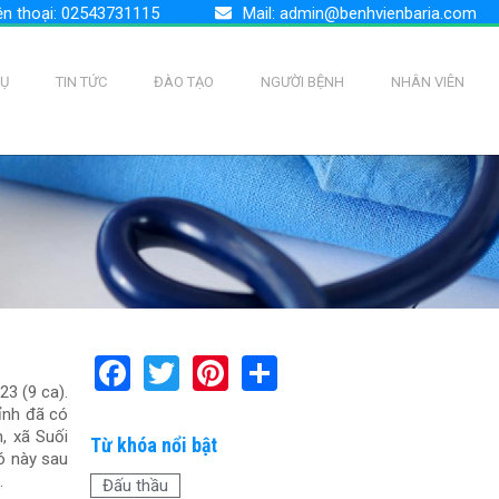
ện thoại: 02543731115
Mail:
admin@benhvienbaria.com
VỤ
TIN TỨC
ĐÀO TẠO
NGƯỜI BỆNH
NHÂN VIÊN
F
T
Pi
S
23 (9 ca).
a
wi
nt
h
ỉnh đã có
ce
tt
er
ar
, xã Suối
Từ khóa nổi bật
ó này sau
b
er
es
e
.
Đấu thầu