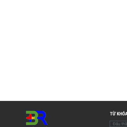
TỪ KHÓA
Đấu th