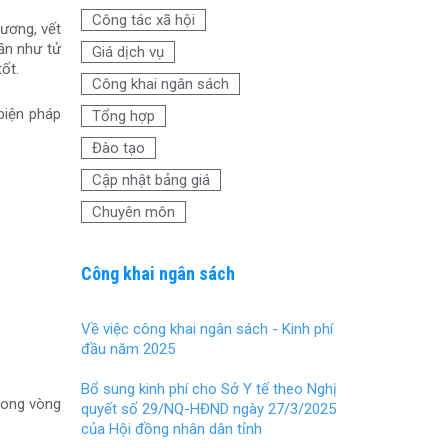
o
t
Công tác xã hội
hương, vết
o
ần như tử
Giá dịch vụ
k
ốt.
Công khai ngân sách
biện pháp
Tổng hợp
Đào tạo
Cập nhật bảng giá
Chuyên môn
Công khai ngân sách
Về việc công khai ngân sách - Kinh phí
đầu năm 2025
Bổ sung kinh phí cho Sở Y tế theo Nghị
trong vòng
quyết số 29/NQ-HĐND ngày 27/3/2025
của Hội đồng nhân dân tỉnh