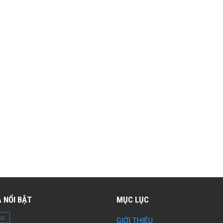
 NỔI BẬT
MỤC LỤC
ầu
GIỚI THIỆU