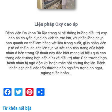
Liệu pháp Oxy cao áp
Bệnh viện Đa khoa Bà Rịa trang bị hệ thống buồng điều trị oxy
cao áp chuyên dụng có kích thước lớn, với phần lồng chụp
bao quanh cơ thể làm bằng vật liệu trong suốt, giúp nhân viên
y tế có thể quan sát liên tục và sát sao tình trạng của bệnh
nhân ở bên trong.Kỹ thuật này đặc biệt mang lại hiệu quả cao
trong các trường hợp cấp cứu và điều trị như: ​Các trường hợp
bệnh nhân bị ngộ độc khí hoặc mắc hội chứng thợ lặn. ​Bệnh
nhân gặp phải các tổn thương não nghiêm trọng do ngạt,
ngừng tuần hoàn...
F
T
Pi
S
a
wi
nt
h
ce
tt
er
ar
Từ khóa nổi bật