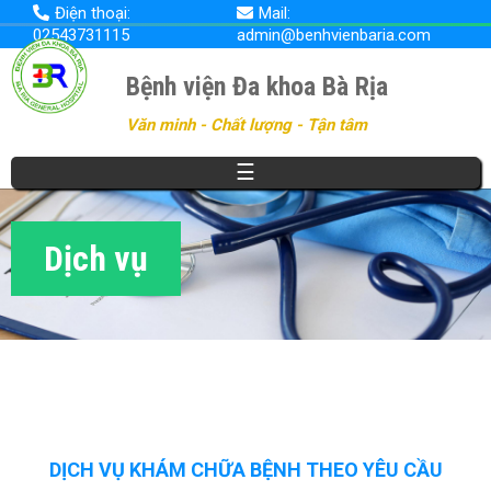
Nhảy
Điện thoại:
Mail:
đến
02543731115
admin@benhvienbaria.com
nội
dung
Bệnh viện Đa khoa Bà Rịa
Văn minh - Chất lượng - Tận tâm
☰
Dịch vụ
DỊCH VỤ KHÁM CHỮA BỆNH THEO YÊU CẦU