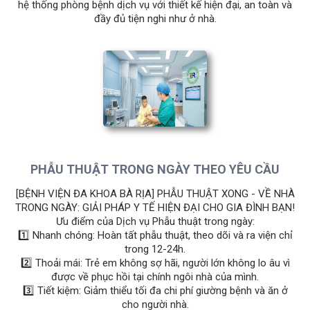
hệ thống phòng bệnh dịch vụ với thiết kế hiện đại, an toàn và
đầy đủ tiện nghi như ở nhà.
PHẪU THUẬT TRONG NGÀY THEO YÊU CẦU
[BỆNH VIỆN ĐA KHOA BÀ RỊA] PHẪU THUẬT XONG - VỀ NHÀ
TRONG NGÀY: GIẢI PHÁP Y TẾ HIỆN ĐẠI CHO GIA ĐÌNH BẠN!
Ưu điểm của Dịch vụ Phẫu thuật trong ngày:
1️⃣ Nhanh chóng: Hoàn tất phẫu thuật, theo dõi và ra viện chỉ
trong 12-24h.
2️⃣ Thoải mái: Trẻ em không sợ hãi, người lớn không lo âu vì
được về phục hồi tại chính ngôi nhà của mình.
3️⃣ Tiết kiệm: Giảm thiểu tối đa chi phí giường bệnh và ăn ở
cho người nhà.