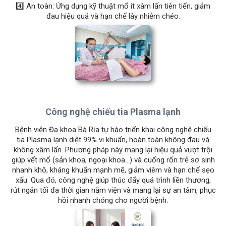
4️⃣ An toàn: Ứng dụng kỹ thuật mổ ít xâm lấn tiên tiến, giảm
đau hiệu quả và hạn chế lây nhiễm chéo.
Công nghệ chiếu tia Plasma lạnh
Bệnh viện Đa khoa Bà Rịa tự hào triển khai công nghệ chiếu
tia Plasma lạnh diệt 99% vi khuẩn, hoàn toàn không đau và
không xâm lấn. Phương pháp này mang lại hiệu quả vượt trội
giúp vết mổ (sản khoa, ngoại khoa...) và cuống rốn trẻ sơ sinh
nhanh khô, kháng khuẩn mạnh mẽ, giảm viêm và hạn chế sẹo
xấu. Qua đó, công nghệ giúp thúc đẩy quá trình liền thương,
rút ngắn tối đa thời gian nằm viện và mang lại sự an tâm, phục
hồi nhanh chóng cho người bệnh.