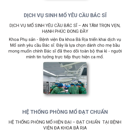
DỊCH VỤ SINH MỔ YÊU CẦU BÁC SĨ
DỊCH VỤ MỔ SINH YÊU CẦU BÁC SĨ – AN TÂM TRỌN VẸN,
HẠNH PHÚC ĐONG ĐẦY
​Khoa Phụ sản - Bệnh viện Đa khoa Bà Rịa triển khai dịch vụ
Mổ sinh yêu cầu Bác sĩ. Đây là lựa chọn dành cho mẹ bầu
mong muốn chính Bác sĩ đã theo dõi toàn bộ thai kì - người
mình tin tưởng trực tiếp thực hiện ca mổ.
HỆ THỐNG PHÒNG MỔ ĐẠT CHUẨN
HỆ THỐNG PHÒNG MỔ HIỆN ĐẠI – ĐẠT CHUẨN TẠI BỆNH
VIỆN ĐA KHOA BÀ RỊA