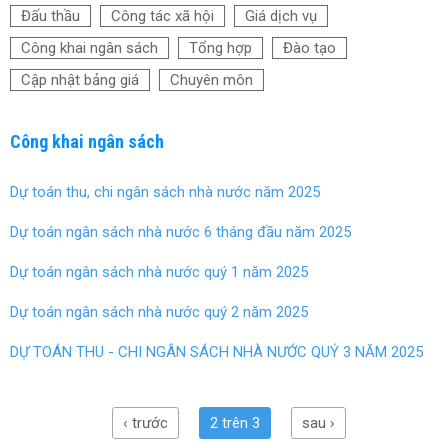
b
er
es
e
Đấu thầu
Công tác xã hội
Giá dịch vụ
o
t
Công khai ngân sách
Tổng hợp
Đào tạo
o
Cập nhật bảng giá
Chuyên môn
k
Công khai ngân sách
Dự toán thu, chi ngân sách nhà nước năm 2025
Dự toán ngân sách nhà nước 6 tháng đầu năm 2025
Dự toán ngân sách nhà nước quý 1 năm 2025
Dự toán ngân sách nhà nước quý 2 năm 2025
DỰ TOÁN THU - CHI NGÂN SÁCH NHÀ NƯỚC QUÝ 3 NĂM 2025
‹ trước
2 trên 3
sau ›