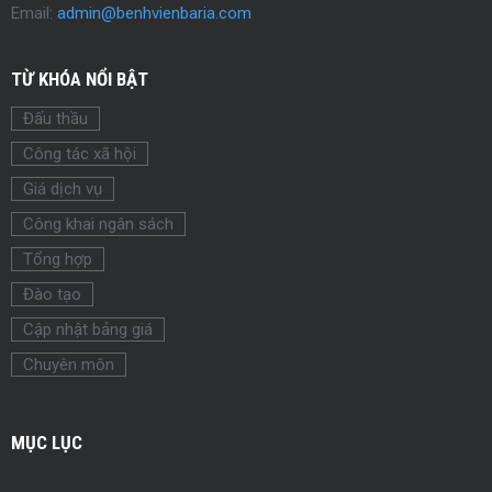
Email:
admin@benhvienbaria.com
TỪ KHÓA NỔI BẬT
Đấu thầu
Công tác xã hội
Giá dịch vụ
Công khai ngân sách
Tổng hợp
Đào tạo
Cập nhật bảng giá
Chuyên môn
MỤC LỤC