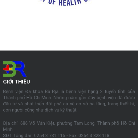
GIỚI THIỆU
Bệnh viện Đa khoa Bà Rịa là bệnh viện hạng 2 tuyến tỉnh của
Thành phố Hồ Chí Minh. Những năm gần đây bệnh viện đã được
đầu tư và phát triển đột phá cả về cơ sở hạ tầng, trang thiết bị,
con người cũng như dịch vụ kỹ thuật.
Địa chỉ: 686 Võ Văn Kiệt, phường Tam Long, Thành phố Hồ Chí
Minh
SĐT Tổng đài: 0254 3 731 115 - Fax:
0254
3 828 118