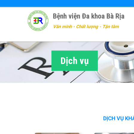
Nhảy
đến
Bệnh viện Đa khoa Bà Rịa
nội
dung
Văn minh - Chất lượng - Tận tâm
Dịch vụ
DỊCH VỤ KH