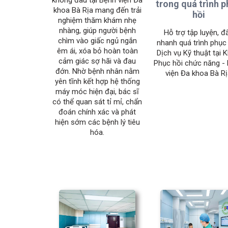
trong quá trình 
khoa Bà Rịa mang đến trải
hồi
nghiệm thăm khám nhẹ
nhàng, giúp người bệnh
Hỗ trợ tập luyện, đ
chìm vào giấc ngủ ngắn
nhanh quá trình phục 
êm ái, xóa bỏ hoàn toàn
Dịch vụ Kỹ thuật tại 
cảm giác sợ hãi và đau
Phục hồi chức năng -
đớn. Nhờ bệnh nhân nằm
viện Đa khoa Bà R
yên tĩnh kết hợp hệ thống
máy móc hiện đại, bác sĩ
có thể quan sát tỉ mỉ, chẩn
đoán chính xác và phát
hiện sớm các bệnh lý tiêu
hóa.