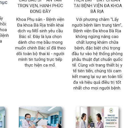
phục
TRỌN VẸN, HẠNH PHÚC
TẠI BỆNH VIỆN ĐA KHOA
ĐONG ĐẦY
BÀ RỊA
ẩy
​Khoa Phụ sản - Bệnh viện
​Với phương châm "Lấy
hồi:
Đa khoa Bà Rịa triển khai
người bệnh làm trung tâm",
Khoa
dịch vụ Mổ sinh yêu cầu
Bệnh viện Đa khoa Bà Rịa
 Bệnh
Bác sĩ. Đây là lựa chọn
không ngừng nâng cao
ịa
dành cho mẹ bầu mong
chất lượng khám chữa
muốn chính Bác sĩ đã theo
bệnh, đặc biệt chú trọng
dõi toàn bộ thai kì - người
đầu tư vào hệ thống phòng
mình tin tưởng trực tiếp
phẫu thuật đạt chuẩn quốc
thực hiện ca mổ.
tế. Cùng với trang thiết bị y
tế tiên tiến, chúng tôi cam
kết mang lại sự an toàn tối
đa và hiệu quả điều trị tốt
nhất cho mọi người bệnh.