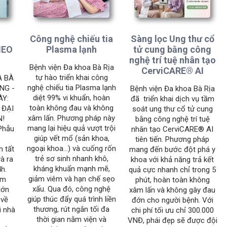
Công nghệ chiếu tia
Sàng lọc Ung thư cổ
HEO
Plasma lạnh
tử cung bằng công
nghệ trí tuệ nhân tạo
Bệnh viện Đa khoa Bà Rịa
CerviCARE® AI
tự hào triển khai công
A BÀ
nghệ chiếu tia Plasma lạnh
NG -
Bệnh viện Đa khoa Bà Rịa
diệt 99% vi khuẩn, hoàn
ÀY:
đã triển khai dịch vụ tầm
toàn không đau và không
 ĐẠI
soát ung thư cổ tử cung
xâm lấn. Phương pháp này
N!
bằng công nghệ trí tuệ
mang lại hiệu quả vượt trội
Phẫu
nhân tạo CerviCARE® AI
giúp vết mổ (sản khoa,
tiên tiến. Phương pháp
ngoại khoa...) và cuống rốn
n tất
mang đến bước đột phá y
trẻ sơ sinh nhanh khô,
và ra
khoa với khả năng trả kết
kháng khuẩn mạnh mẽ,
4h.
quả cực nhanh chỉ trong 5
giảm viêm và hạn chế sẹo
em
phút, hoàn toàn không
xấu. Qua đó, công nghệ
lớn
xâm lấn và không gây đau
giúp thúc đẩy quá trình liền
 về
đớn cho người bệnh. Với
thương, rút ngắn tối đa
i nhà
chi phí tối ưu chỉ 300.000
thời gian nằm viện và
VNĐ, phái đẹp sẽ được đội