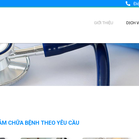
Đi
GIỚI THIỆU
DỊCH 
ÁM CHỮA BỆNH THEO YÊU CẦU