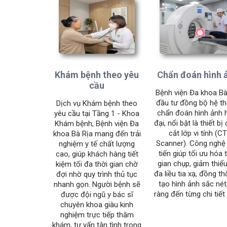
Khám bệnh theo yêu
Chẩn đoán hình 
cầu
Bệnh viện Đa khoa Bà
đầu tư đồng bộ hệ t
Dịch vụ Khám bệnh theo
chẩn đoán hình ảnh 
yêu cầu tại Tầng 1 - Khoa
đại, nổi bật là thiết bị
Khám bệnh, Bệnh viện Đa
cắt lớp vi tính (CT
khoa Bà Rịa mang đến trải
Scanner). Công nghệ 
nghiệm y tế chất lượng
tiến giúp tối ưu hóa 
cao, giúp khách hàng tiết
gian chụp, giảm thiểu
kiệm tối đa thời gian chờ
đa liều tia xạ, đồng thờ
đợi nhờ quy trình thủ tục
tạo hình ảnh sắc nét
nhanh gọn. Người bệnh sẽ
ràng đến từng chi tiết
được đội ngũ y bác sĩ
chuyên khoa giàu kinh
nghiệm trực tiếp thăm
khám, tư vấn tận tình trong