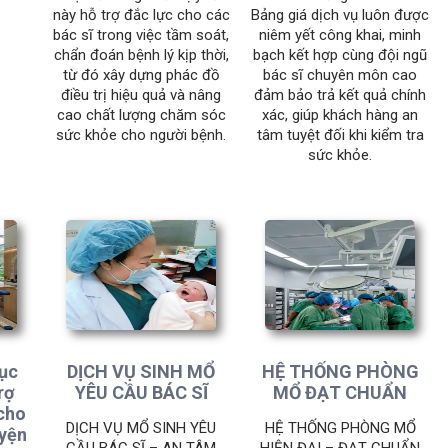
này hỗ trợ đắc lực cho các
Bảng giá dịch vụ luôn được
bác sĩ trong việc tầm soát,
niêm yết công khai, minh
chẩn đoán bệnh lý kịp thời,
bạch kết hợp cùng đội ngũ
từ đó xây dựng phác đồ
bác sĩ chuyên môn cao
điều trị hiệu quả và nâng
đảm bảo trả kết quả chính
cao chất lượng chăm sóc
xác, giúp khách hàng an
sức khỏe cho người bệnh.
tâm tuyệt đối khi kiểm tra
sức khỏe.
hục
DỊCH VỤ SINH MỔ
HỆ THỐNG PHÒNG
rợ
YÊU CẦU BÁC SĨ
MỔ ĐẠT CHUẨN
cho
DỊCH VỤ MỔ SINH YÊU
HỆ THỐNG PHÒNG MỔ
uyện
CẦU BÁC SĨ – AN TÂM
HIỆN ĐẠI – ĐẠT CHUẨN