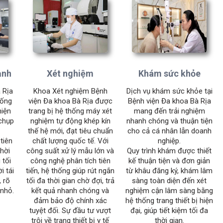
ảnh
Xét nghiệm
Khám sức khỏe
 Rịa
Khoa Xét nghiệm Bệnh
Dịch vụ khám sức khỏe tại
hống
viện Đa khoa Bà Rịa được
Bệnh viện Đa khoa Bà Rịa
hiện
trang bị hệ thống máy xét
mang đến trải nghiệm
 chụp
nghiệm tự động khép kín
nhanh chóng và thuận tiện
thế hệ mới, đạt tiêu chuẩn
cho cả cá nhân lẫn doanh
tiên
chất lượng quốc tế. Với
nghiệp.
thời
công suất xử lý mẫu lớn và
Quy trình khám được thiết
 tối
công nghệ phân tích tiên
kế thuận tiện và đơn giản
i tái
tiến, hệ thống giúp rút ngắn
từ khâu đăng ký, khám lâm
, rõ
tối đa thời gian chờ đợi, trả
sàng toàn diện đến xét
 nhỏ.
kết quả nhanh chóng và
nghiệm cận lâm sàng bằng
đảm bảo độ chính xác
hệ thống trang thiết bị hiện
tuyệt đối. Sự đầu tư vượt
đại, giúp tiết kiệm tối đa
trội về trang thiết bị y tế
thời gian.