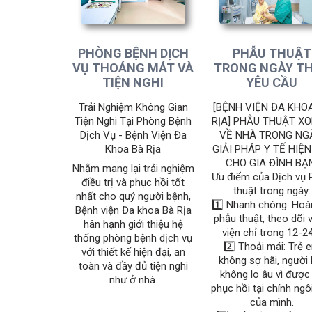
PHÒNG BỆNH DỊCH
PHẪU THUẬT
VỤ THOÁNG MÁT VÀ
TRONG NGÀY T
TIỆN NGHI
YÊU CẦU
Trải Nghiệm Không Gian
[BỆNH VIỆN ĐA KHO
Tiện Nghi Tại Phòng Bệnh
RỊA] PHẪU THUẬT XO
Dịch Vụ - Bệnh Viện Đa
VỀ NHÀ TRONG NG
Khoa Bà Rịa
GIẢI PHÁP Y TẾ HIỆN
CHO GIA ĐÌNH BẠ
​Nhằm mang lại trải nghiệm
Ưu điểm của Dịch vụ 
điều trị và phục hồi tốt
thuật trong ngày:
nhất cho quý người bệnh,
1️⃣ Nhanh chóng: Hoà
Bệnh viện Đa khoa Bà Rịa
phẫu thuật, theo dõi 
hân hạnh giới thiệu hệ
viện chỉ trong 12-2
thống phòng bệnh dịch vụ
2️⃣ Thoải mái: Trẻ 
với thiết kế hiện đại, an
không sợ hãi, người 
toàn và đầy đủ tiện nghi
không lo âu vì được
như ở nhà.
phục hồi tại chính ngô
của mình.