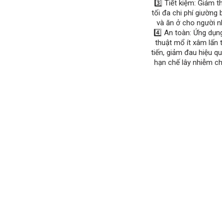
3️⃣ Tiết kiệm: Giảm t
tối đa chi phí giường
và ăn ở cho người n
4️⃣ An toàn: Ứng dụn
thuật mổ ít xâm lấn 
tiến, giảm đau hiệu q
hạn chế lây nhiễm c