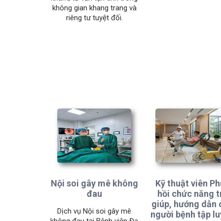
không gian khang trang và
riêng tư tuyệt đối.
Nội soi gây mê không
Kỹ thuật viên P
đau
hồi chức năng t
giúp, hướng dẫn 
Dịch vụ Nội soi gây mê
người bệnh tập l
không đau tại Bệnh viện Đa