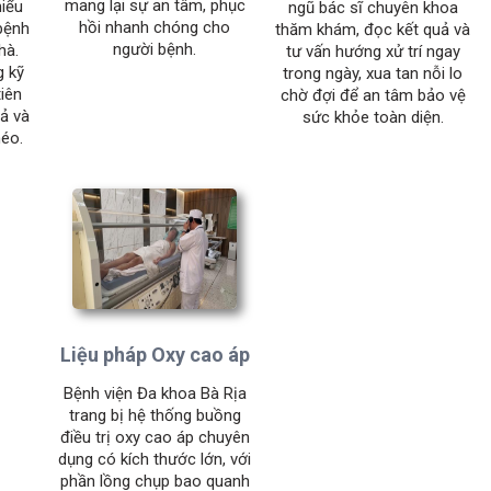
mang lại sự an tâm, phục
hiểu
ngũ bác sĩ chuyên khoa
hồi nhanh chóng cho
 bệnh
thăm khám, đọc kết quả và
người bệnh.
hà.
tư vấn hướng xử trí ngay
g kỹ
trong ngày, xua tan nỗi lo
tiên
chờ đợi để an tâm bảo vệ
uả và
sức khỏe toàn diện.
héo.
Liệu pháp Oxy cao áp
Bệnh viện Đa khoa Bà Rịa
trang bị hệ thống buồng
điều trị oxy cao áp chuyên
dụng có kích thước lớn, với
phần lồng chụp bao quanh