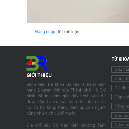
Đăng nhập
để bình luận
TỪ KHÓA
Đấu th
GIỚI THIỆU
Công tá
Bệnh viện Đa khoa Bà Rịa là bệnh viện
Giá dịc
hạng 2 tuyến tỉnh của Thành phố Hồ Chí
Minh. Những năm gần đây bệnh viện đã
Công k
được đầu tư và phát triển đột phá cả về
Tổng h
cơ sở hạ tầng, trang thiết bị, con người
cũng như dịch vụ kỹ thuật.
Đào tạ
Cập nhậ
Địa chỉ: 686 Võ Văn Kiệt, phường Tam