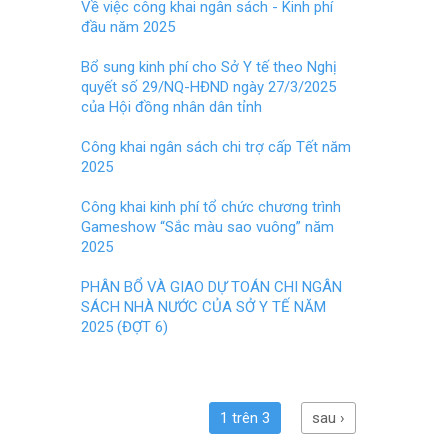
o
t
Về việc công khai ngân sách - Kinh phí
đầu năm 2025
o
k
Bổ sung kinh phí cho Sở Y tế theo Nghị
quyết số 29/NQ-HĐND ngày 27/3/2025
của Hội đồng nhân dân tỉnh
Công khai ngân sách chi trợ cấp Tết năm
2025
Công khai kinh phí tổ chức chương trình
Gameshow “Sắc màu sao vuông” năm
2025
PHÂN BỔ VÀ GIAO DỰ TOÁN CHI NGÂN
SÁCH NHÀ NƯỚC CỦA SỞ Y TẾ NĂM
2025 (ĐỢT 6)
1 trên 3
sau ›