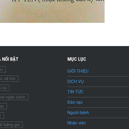
 NỔI BẬT
MỤC LỤC
ầu
GIỚI THIỆU
c xã hội
DỊCH VỤ
h vụ
TIN TỨC
hai ngân sách
Đào tạo
ợp
Người bệnh
o
Nhân viên
t bảng giá