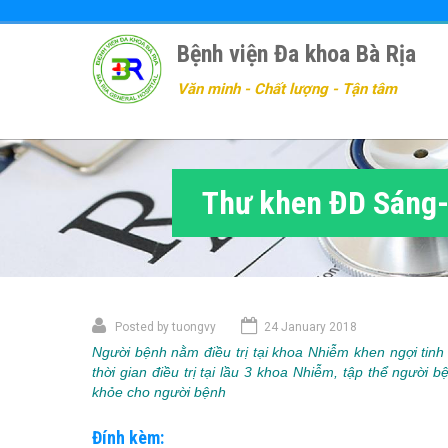
Nhảy
đến
Bệnh viện Đa khoa Bà Rịa
nội
dung
Văn minh - Chất lượng - Tận tâm
Thư khen ĐD Sáng
Posted by
tuongvy
24 January 2018
Người bệnh nằm điều trị tại khoa Nhiễm khen ngợi tin
thời gian điều trị tại lầu 3 khoa Nhiễm, tập thể ngườ
khỏe cho người bệnh
Đính kèm: