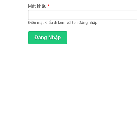
ạ
t
Mật khẩu
*
đ
ộ
n
Điền mật khẩu đi kèm với tên đăng nhập.
g
)