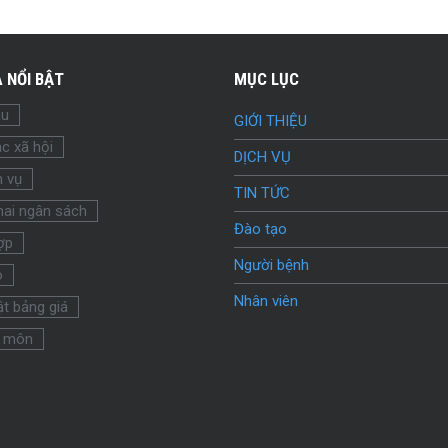
 NỔI BẬT
MỤC LỤC
ầu
GIỚI THIỆU
c xã hội
DỊCH VỤ
h vụ
TIN TỨC
hai ngân sách
Đào tạo
ợp
Người bệnh
o
Nhân viên
t bảng giá
 môn