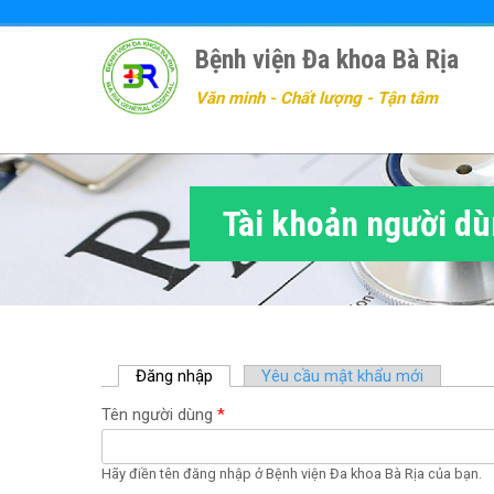
Nhảy
đến
Bệnh viện Đa khoa Bà Rịa
nội
dung
Văn minh - Chất lượng - Tận tâm
Tài khoản người d
Đăng nhập
(
Yêu cầu mật khẩu mới
t
Tên người dùng
*
a
b
h
Hãy điền tên đăng nhập ở Bệnh viện Đa khoa Bà Rịa của bạn.
o