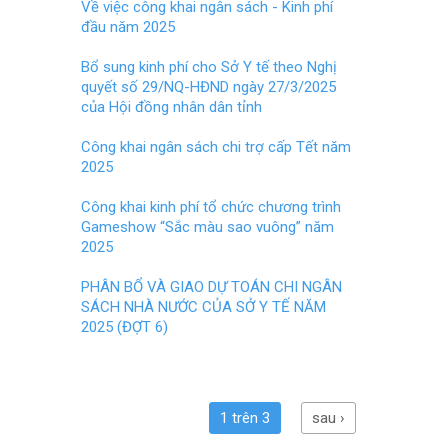
o
t
Về việc công khai ngân sách - Kinh phí
đầu năm 2025
o
k
Bổ sung kinh phí cho Sở Y tế theo Nghị
quyết số 29/NQ-HĐND ngày 27/3/2025
của Hội đồng nhân dân tỉnh
Công khai ngân sách chi trợ cấp Tết năm
2025
Công khai kinh phí tổ chức chương trình
Gameshow “Sắc màu sao vuông” năm
2025
PHÂN BỔ VÀ GIAO DỰ TOÁN CHI NGÂN
SÁCH NHÀ NƯỚC CỦA SỞ Y TẾ NĂM
2025 (ĐỢT 6)
1 trên 3
sau ›