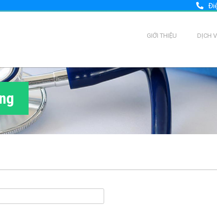
Đi
GIỚI THIỆU
DỊCH 
ùng