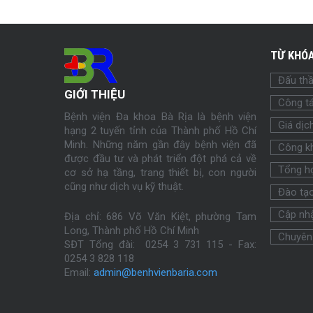
TỪ KHÓA
Đấu th
GIỚI THIỆU
Công tá
Bệnh viện Đa khoa Bà Rịa là bệnh viện
Giá dịc
hạng 2 tuyến tỉnh của Thành phố Hồ Chí
Minh. Những năm gần đây bệnh viện đã
Công k
được đầu tư và phát triển đột phá cả về
Tổng h
cơ sở hạ tầng, trang thiết bị, con người
cũng như dịch vụ kỹ thuật.
Đào tạ
Cập nhậ
Địa chỉ: 686 Võ Văn Kiệt, phường Tam
Long, Thành phố Hồ Chí Minh
Chuyên
SĐT Tổng đài: 0254 3 731 115 - Fax:
0254
3 828 118
Email:
admin@benhvienbaria.com