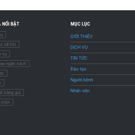
 NỔI BẬT
MỤC LỤC
ầu
GIỚI THIỆU
c xã hội
DỊCH VỤ
h vụ
TIN TỨC
hai ngân sách
Đào tạo
ợp
Người bệnh
o
Nhân viên
t bảng giá
 môn