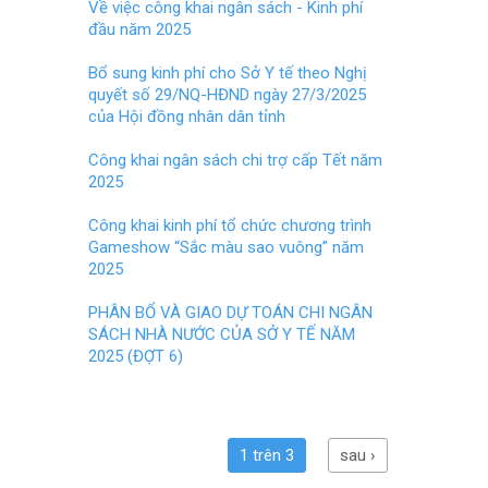
o
t
Về việc công khai ngân sách - Kinh phí
đầu năm 2025
o
k
Bổ sung kinh phí cho Sở Y tế theo Nghị
quyết số 29/NQ-HĐND ngày 27/3/2025
của Hội đồng nhân dân tỉnh
Công khai ngân sách chi trợ cấp Tết năm
2025
Công khai kinh phí tổ chức chương trình
Gameshow “Sắc màu sao vuông” năm
2025
PHÂN BỔ VÀ GIAO DỰ TOÁN CHI NGÂN
SÁCH NHÀ NƯỚC CỦA SỞ Y TẾ NĂM
2025 (ĐỢT 6)
1 trên 3
sau ›