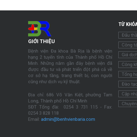
TỪ KHÓA
Đấu th
GIỚI THIỆU
Công tá
Bệnh viện Đa khoa Bà Rịa là bệnh viện
Giá dịc
hạng 2 tuyến tỉnh của Thành phố Hồ Chí
Minh. Những năm gần đây bệnh viện đã
Công k
được đầu tư và phát triển đột phá cả về
Tổng h
cơ sở hạ tầng, trang thiết bị, con người
cũng như dịch vụ kỹ thuật.
Đào tạ
Cập nhậ
Địa chỉ: 686 Võ Văn Kiệt, phường Tam
Long, Thành phố Hồ Chí Minh
Chuyên
SĐT Tổng đài: 0254 3 731 115 - Fax:
0254
3 828 118
Email:
admin@benhvienbaria.com