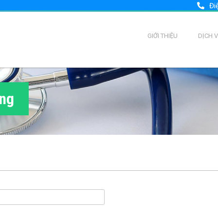
Đi
GIỚI THIỆU
DỊCH 
ùng