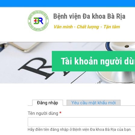
Nhảy
đến
Bệnh viện Đa khoa Bà Rịa
nội
dung
Văn minh - Chất lượng - Tận tâm
Tài khoản người d
Đăng nhập
(
Yêu cầu mật khẩu mới
t
Tên người dùng
*
a
b
h
Hãy điền tên đăng nhập ở Bệnh viện Đa khoa Bà Rịa của bạn.
o