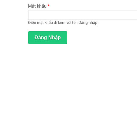
ạ
t
Mật khẩu
*
đ
ộ
n
Điền mật khẩu đi kèm với tên đăng nhập.
g
)