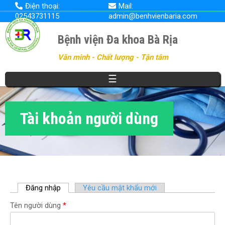
Nhảy
Điện thoại:
Mail:
đến
02543731115
admin@benhvienbaria.com
nội
dung
Bệnh viện Đa khoa Bà Rịa
Văn minh - Chất lượng - Tận tâm
☰
Tài khoản người dùng
Đăng nhập
(
Yêu cầu mật khẩu mới
t
Tên người dùng
*
a
b
h