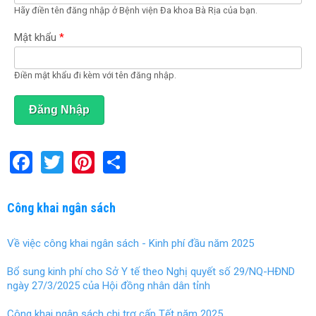
Hãy điền tên đăng nhập ở Bệnh viện Đa khoa Bà Rịa của bạn.
o
ạ
t
Mật khẩu
*
đ
ộ
n
Điền mật khẩu đi kèm với tên đăng nhập.
g
)
F
T
Pi
S
a
wi
nt
h
ce
tt
er
ar
Công khai ngân sách
b
er
es
e
Về việc công khai ngân sách - Kinh phí đầu năm 2025
o
t
o
Bổ sung kinh phí cho Sở Y tế theo Nghị quyết số 29/NQ-HĐND
ngày 27/3/2025 của Hội đồng nhân dân tỉnh
k
Công khai ngân sách chi trợ cấp Tết năm 2025