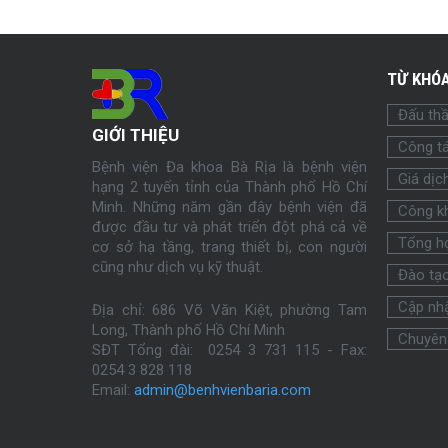
TỪ KHÓA
Đấu th
GIỚI THIỆU
Công tá
Bệnh viện Đa khoa Bà Rịa là bệnh viện
Giá dịc
hạng 2 tuyến tỉnh của Thành phố Hồ Chí
Minh. Những năm gần đây bệnh viện đã
Công k
được đầu tư và phát triển đột phá cả về
Tổng h
cơ sở hạ tầng, trang thiết bị, con người
cũng như dịch vụ kỹ thuật.
Đào tạ
Cập nhậ
Địa chỉ: 686 Võ Văn Kiệt, phường Tam
Long, Thành phố Hồ Chí Minh
Chuyên
SĐT Tổng đài: 0254 3 731 115 - Fax:
0254
3 828 118
Email:
admin@benhvienbaria.com