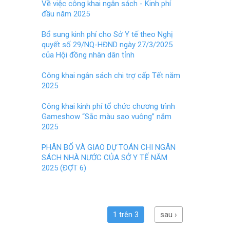
o
t
Về việc công khai ngân sách - Kinh phí
đầu năm 2025
o
k
Bổ sung kinh phí cho Sở Y tế theo Nghị
quyết số 29/NQ-HĐND ngày 27/3/2025
của Hội đồng nhân dân tỉnh
Công khai ngân sách chi trợ cấp Tết năm
2025
Công khai kinh phí tổ chức chương trình
Gameshow “Sắc màu sao vuông” năm
2025
PHÂN BỔ VÀ GIAO DỰ TOÁN CHI NGÂN
SÁCH NHÀ NƯỚC CỦA SỞ Y TẾ NĂM
2025 (ĐỢT 6)
1 trên 3
sau ›