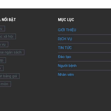
 NỔI BẬT
MỤC LỤC
ầu
GIỚI THIỆU
c xã hội
DỊCH VỤ
h vụ
TIN TỨC
hai ngân sách
Đào tạo
ợp
Người bệnh
o
Nhân viên
t bảng giá
 môn