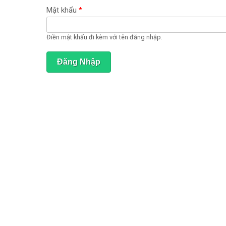
ạ
t
Mật khẩu
*
đ
ộ
n
Điền mật khẩu đi kèm với tên đăng nhập.
g
)