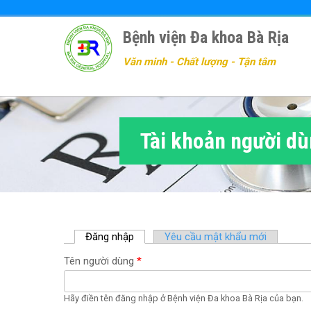
Nhảy
đến
Bệnh viện Đa khoa Bà Rịa
nội
dung
Văn minh - Chất lượng - Tận tâm
Tài khoản người d
Đăng nhập
(
Yêu cầu mật khẩu mới
t
Tên người dùng
*
a
b
h
Hãy điền tên đăng nhập ở Bệnh viện Đa khoa Bà Rịa của bạn.
o