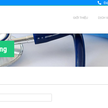
Đi
GIỚI THIỆU
DỊCH 
ùng