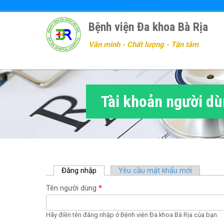
Nhảy
đến
Bệnh viện Đa khoa Bà Rịa
nội
dung
Văn minh - Chất lượng - Tận tâm
Tài khoản người d
Đăng nhập
(
Yêu cầu mật khẩu mới
t
Tên người dùng
*
a
b
h
Hãy điền tên đăng nhập ở Bệnh viện Đa khoa Bà Rịa của bạn.
o