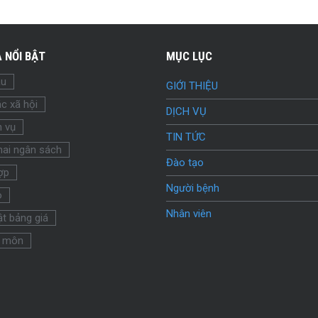
 NỔI BẬT
MỤC LỤC
ầu
GIỚI THIỆU
c xã hội
DỊCH VỤ
h vụ
TIN TỨC
hai ngân sách
Đào tạo
ợp
Người bệnh
o
Nhân viên
t bảng giá
 môn