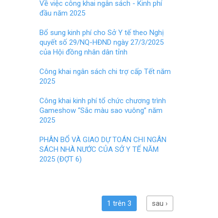
o
t
Về việc công khai ngân sách - Kinh phí
đầu năm 2025
o
k
Bổ sung kinh phí cho Sở Y tế theo Nghị
quyết số 29/NQ-HĐND ngày 27/3/2025
của Hội đồng nhân dân tỉnh
Công khai ngân sách chi trợ cấp Tết năm
2025
Công khai kinh phí tổ chức chương trình
Gameshow “Sắc màu sao vuông” năm
2025
PHÂN BỔ VÀ GIAO DỰ TOÁN CHI NGÂN
SÁCH NHÀ NƯỚC CỦA SỞ Y TẾ NĂM
2025 (ĐỢT 6)
1 trên 3
sau ›