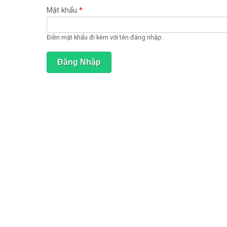
ạ
t
Mật khẩu
*
đ
ộ
n
Điền mật khẩu đi kèm với tên đăng nhập.
g
)