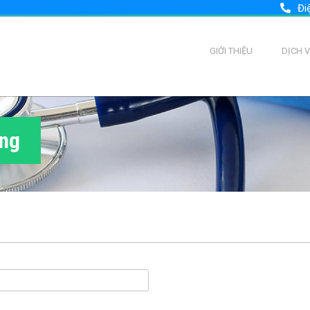
Đi
GIỚI THIỆU
DỊCH 
ùng