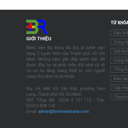
TỪ KHÓA
Đấu th
GIỚI THIỆU
Công tá
Bệnh viện Đa khoa Bà Rịa là bệnh viện
Giá dịc
hạng 2 tuyến tỉnh của Thành phố Hồ Chí
Minh. Những năm gần đây bệnh viện đã
Công k
được đầu tư và phát triển đột phá cả về
Tổng h
cơ sở hạ tầng, trang thiết bị, con người
cũng như dịch vụ kỹ thuật.
Đào tạ
Cập nhậ
Địa chỉ: 686 Võ Văn Kiệt, phường Tam
Long, Thành phố Hồ Chí Minh
Chuyên
SĐT Tổng đài: 0254 3 731 115 - Fax:
0254
3 828 118
Email:
admin@benhvienbaria.com