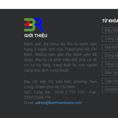
TỪ KHÓA
Đấu th
GIỚI THIỆU
Công tá
Bệnh viện Đa khoa Bà Rịa là bệnh viện
Giá dịc
hạng 2 tuyến tỉnh của Thành phố Hồ Chí
Minh. Những năm gần đây bệnh viện đã
Công k
được đầu tư và phát triển đột phá cả về
Tổng h
cơ sở hạ tầng, trang thiết bị, con người
cũng như dịch vụ kỹ thuật.
Đào tạ
Cập nhậ
Địa chỉ: 686 Võ Văn Kiệt, phường Tam
Long, Thành phố Hồ Chí Minh
Chuyên
SĐT Tổng đài: 0254 3 731 115 - Fax:
0254
3 828 118
Email:
admin@benhvienbaria.com