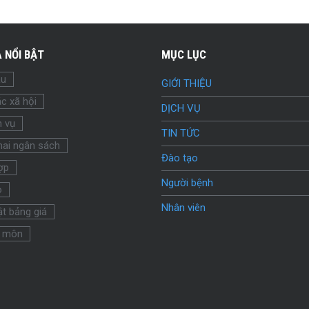
 NỔI BẬT
MỤC LỤC
ầu
GIỚI THIỆU
c xã hội
DỊCH VỤ
h vụ
TIN TỨC
hai ngân sách
Đào tạo
ợp
Người bệnh
o
Nhân viên
t bảng giá
 môn