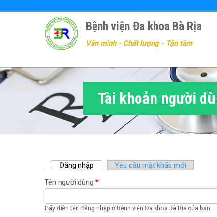
Nhảy
đến
Bệnh viện Đa khoa Bà Rịa
nội
dung
Văn minh - Chất lượng - Tận tâm
Tài khoản người d
Đăng nhập
(
Yêu cầu mật khẩu mới
t
Tên người dùng
*
a
b
h
Hãy điền tên đăng nhập ở Bệnh viện Đa khoa Bà Rịa của bạn.
o