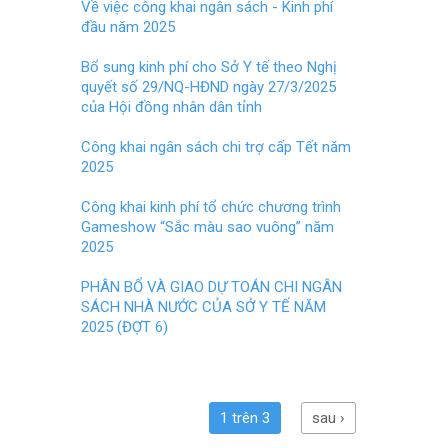
o
t
Về việc công khai ngân sách - Kinh phí
đầu năm 2025
o
k
Bổ sung kinh phí cho Sở Y tế theo Nghị
quyết số 29/NQ-HĐND ngày 27/3/2025
của Hội đồng nhân dân tỉnh
Công khai ngân sách chi trợ cấp Tết năm
2025
Công khai kinh phí tổ chức chương trình
Gameshow “Sắc màu sao vuông” năm
2025
PHÂN BỔ VÀ GIAO DỰ TOÁN CHI NGÂN
SÁCH NHÀ NƯỚC CỦA SỞ Y TẾ NĂM
2025 (ĐỢT 6)
1 trên 3
sau ›