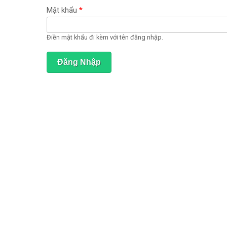
ạ
t
Mật khẩu
*
đ
ộ
n
Điền mật khẩu đi kèm với tên đăng nhập.
g
)