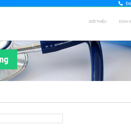
Đi
GIỚI THIỆU
DỊCH 
ùng