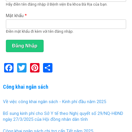
Hãy điền tên đăng nhập ở Bệnh viện Đa khoa Bà Rịa của bạn.
o
ạ
t
Mật khẩu
*
đ
ộ
n
Điền mật khẩu đi kèm với tên đăng nhập.
g
)
F
T
Pi
S
a
wi
nt
h
ce
tt
er
ar
Công khai ngân sách
b
er
es
e
Về việc công khai ngân sách - Kinh phí đầu năm 2025
o
t
o
Bổ sung kinh phí cho Sở Y tế theo Nghị quyết số 29/NQ-HĐND
ngày 27/3/2025 của Hội đồng nhân dân tỉnh
k
Công khai ngân sách chi trợ cấp Tết năm 2025