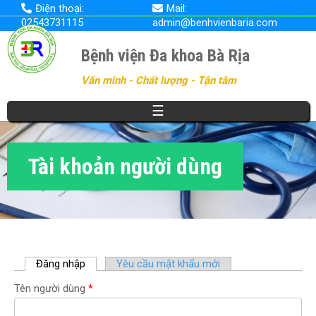
Nhảy
Điện thoại:
Mail:
đến
02543731115
admin@benhvienbaria.com
nội
dung
Bệnh viện Đa khoa Bà Rịa
Văn minh - Chất lượng - Tận tâm
☰
Tài khoản người dùng
Đăng nhập
(
Yêu cầu mật khẩu mới
t
Tên người dùng
*
a
b
h