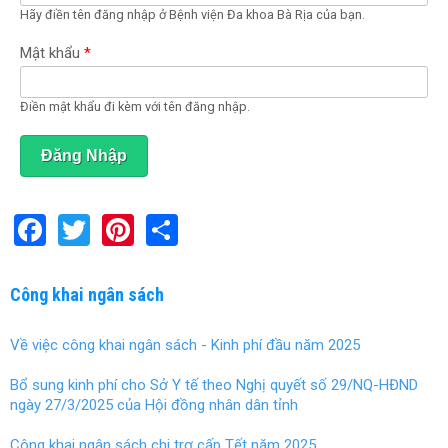
Hãy điền tên đăng nhập ở Bệnh viện Đa khoa Bà Rịa của bạn.
o
ạ
t
Mật khẩu
*
đ
ộ
n
Điền mật khẩu đi kèm với tên đăng nhập.
g
)
F
T
Pi
S
a
wi
nt
h
ce
tt
er
ar
Công khai ngân sách
b
er
es
e
Về việc công khai ngân sách - Kinh phí đầu năm 2025
o
t
o
Bổ sung kinh phí cho Sở Y tế theo Nghị quyết số 29/NQ-HĐND
ngày 27/3/2025 của Hội đồng nhân dân tỉnh
k
Công khai ngân sách chi trợ cấp Tết năm 2025