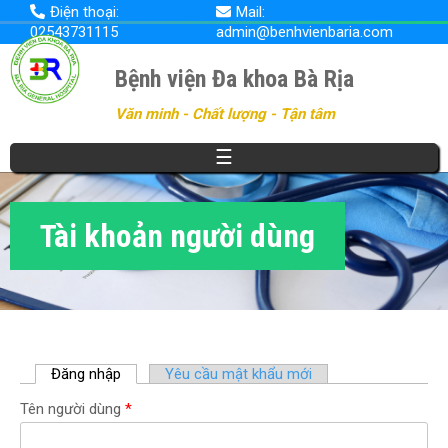
Nhảy
Điện thoại:
Mail:
đến
02543731115
admin@benhvienbaria.com
nội
dung
Bệnh viện Đa khoa Bà Rịa
Văn minh - Chất lượng - Tận tâm
☰
Tài khoản người dùng
Đăng nhập
(
Yêu cầu mật khẩu mới
t
Tên người dùng
*
a
b
h